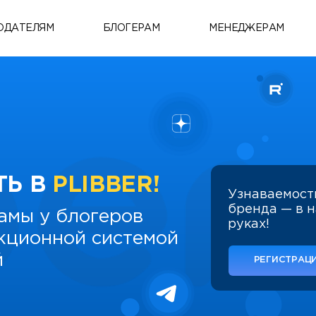
ОДАТЕЛЯМ
БЛОГЕРАМ
МЕНЕДЖЕРАМ
ТЬ В
PLIBBER!
Узнаваемост
бренда — в 
амы у блогеров
руках!
укционной системой
й
РЕГИСТРАЦИ