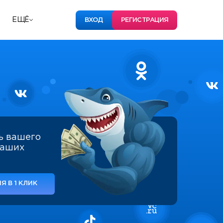
ЕЩЁ
ВХОД
РЕГИСТРАЦИЯ
ь вашего
наших
Я В 1 КЛИК