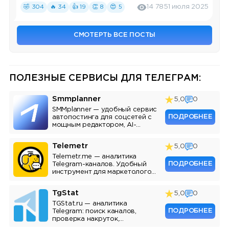
🤣 304
🔥 34
👍 19
👏 8
😍 5
14 785
1 июля 2025
СМОТЕРТЬ ВСЕ ПОСТЫ
ПОЛЕЗНЫЕ СЕРВИСЫ ДЛЯ ТЕЛЕГРАМ:
Smmplanner
5,0
0
SMMplanner — удобный сервис
ПОДРОБНЕЕ
автопостинга для соцсетей с
мощным редактором, AI-
ассистентом и аналитикой.
Telemetr
5,0
0
Telemetr.me — аналитика
ПОДРОБНЕЕ
Telegram-каналов. Удобный
инструмент для маркетологов,
SMM-специалистов и
владельцев каналов.
TgStat
5,0
0
TGStat.ru — аналитика
ПОДРОБНЕЕ
Telegram: поиск каналов,
проверка накруток,
мониторинг упоминаний, API.