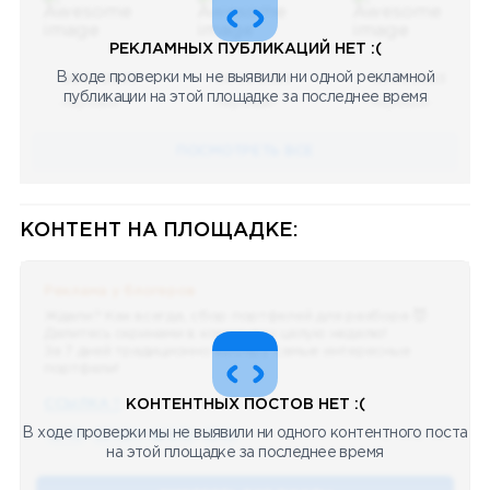
РЕКЛАМНЫХ ПУБЛИКАЦИЙ НЕТ :(
В ходе проверки мы не выявили ни одной рекламной
08.05.2023
08.05.2023
08.05.2023
публикации на этой площадке за последнее время
Научный
Научный
Научный
ПОСМОТРЕТЬ ВСЕ
КОНТЕНТ НА ПЛОЩАДКЕ:
Реклама у блогеров
Ждали? Как всегда, сбор портфелей для разбора 😈
Делитесь скринами в комментах целую неделю!
За 7 дней традиционно выберу самые интересные
портфели!
ССЫЛКА !!
КОНТЕНТНЫХ ПОСТОВ НЕТ :(
В ходе проверки мы не выявили ни одного контентного поста
🔥 75
👍🏻 487
❤️ 875
🥴 19
12.4k
12:45
на этой площадке за последнее время