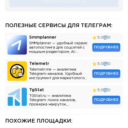
СМОТЕРТЬ ВСЕ ПОСТЫ
ПОЛЕЗНЫЕ СЕРВИСЫ ДЛЯ ТЕЛЕГРАМ:
Smmplanner
5,0
0
SMMplanner — удобный сервис
ПОДРОБНЕЕ
автопостинга для соцсетей с
мощным редактором, AI-
ассистентом и аналитикой.
Telemetr
5,0
0
Telemetr.me — аналитика
ПОДРОБНЕЕ
Telegram-каналов. Удобный
инструмент для маркетологов,
SMM-специалистов и
владельцев каналов.
TgStat
5,0
0
TGStat.ru — аналитика
ПОДРОБНЕЕ
Telegram: поиск каналов,
проверка накруток,
мониторинг упоминаний, API.
Инструмент для маркетологов
и владельцев каналов.
ПОХОЖИЕ ПЛОЩАДКИ: