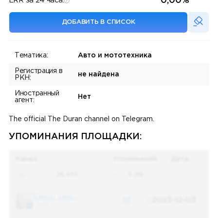
0,00%
ERR за 24 часа:
ДОБАВИТЬ В СПИСОК
Тематика:
Авто и мототехника
Регистрация в
не найдена
РКН:
Иностранный
Нет
агент:
The official The Duran channel on Telegram.
УПОМИНАНИЯ ПЛОЩАДКИ:
Канал
Упоминаний
Дата
Поиск по
28 655
упоминаниям в
5 156
каналах
Банки, деньги, два офшора
48
2023-12-03
5 487