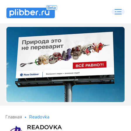
Some SEO Title
Главная
Readovka
READOVKA