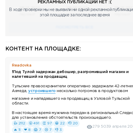
РЕКЛАМНЫХ ПУБЛИКАЦИЙ НЕТ :(
08.05.2023
08.05.2023
08.05.202
В ходе проверки мы не выявили ни одной рекламной публикаци
Научный
Научный
Научный
этой площадке за последнее время
ПОСМОТРЕТЬ ВСЕ
КОНТЕНТ НА ПЛОЩАДКЕ:
Readovka
❗️
Под Тулой задержан дебошир, разгромивший магазин и
налетевший на продавщиц
Тульские правоохранители оперативно задержали 42-летне
Ахмеда,
устроившего
несколько погромов в продуктовом
магазине и нападавшего на продавщиц в Узловой Тульской
области.
В настоящее время мужчина передан в региональный Следк
для установления обстоятельств произошедшего.
👍 2112
🤬 491
👏 97
😁 22
🫡 20
279 503
9 апреля 20
🔥 11
❤ 8
😱 7
😢 7
👎 3