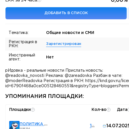
0,00%
ERR за 24 часа:
ДОБАВИТЬ В СПИСОК
Тематика:
Общие новости и СМИ
Регистрация в
Зарегистрирован
РКН:
Иностранный
Нет
агент:
рИдовка - реальные новости Прислать новость:
@readovka_novosti Реклама: @zareadovka Разбан в чате:
@moderReadovka Регистрация в РКН: https://knd.gov.ru/lice
id=6790f468a0ce005128460551&registryType=bloggersPermi
УПОМИНАНИЯ ПЛОЩАДКИ:
Площадки
Кол-во
Дата
ПОЛИТИКА В КРУГУ
1
14.07.202
96 194