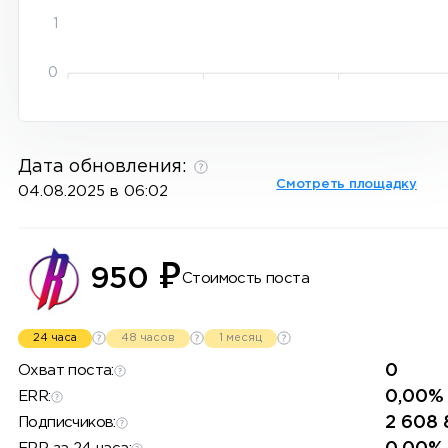
1
0
Дата обновления:
Смотреть площадку
04.08.2025 в 06:02
₽
950
Стоимость поста
24 часа
48 часов
1 месяц
0
Охват поста:
0,00%
ERR:
2 608 
Подписчиков: