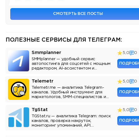
СМОТЕРТЬ ВСЕ ПОСТЫ
ПОЛЕЗНЫЕ СЕРВИСЫ ДЛЯ ТЕЛЕГРАМ:
Smmplanner
5,0
0
SMMplanner — удобный сервис
ПОДРОБ
автопостинга для соцсетей с мощным
редактором, AI-ассистентом и
аналитикой.
Telemetr
5,0
0
Telemetr.me — аналитика Telegram-
ПОДРОБ
каналов. Удобный инструмент для
маркетологов, SMM-специалистов и
владельцев каналов.
TgStat
5,0
0
TGStat.ru — аналитика Telegram: поиск
ПОДРОБ
каналов, проверка накруток,
мониторинг упоминаний, API.
Инструмент для маркетологов и
владельцев каналов.