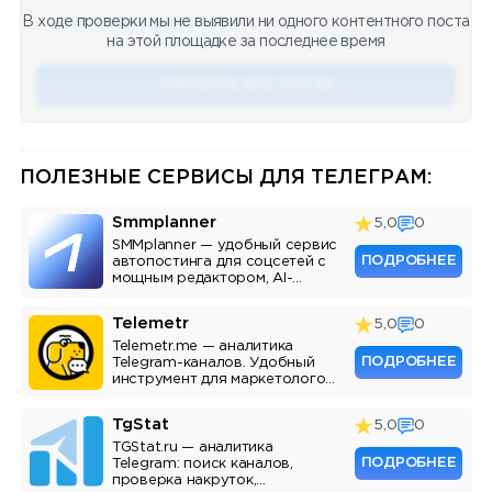
В ходе проверки мы не выявили ни одного контентного поста
🔥 75
👍🏻 487
❤️ 875
🥴 19
12.4k
12:45
на этой площадке за последнее время
СМОТЕРТЬ ВСЕ ПОСТЫ
ПОЛЕЗНЫЕ СЕРВИСЫ ДЛЯ ТЕЛЕГРАМ:
Smmplanner
5,0
0
SMMplanner — удобный сервис
ПОДРОБНЕЕ
автопостинга для соцсетей с
мощным редактором, AI-
ассистентом и аналитикой.
Telemetr
5,0
0
Telemetr.me — аналитика
ПОДРОБНЕЕ
Telegram-каналов. Удобный
инструмент для маркетологов,
SMM-специалистов и
владельцев каналов.
TgStat
5,0
0
TGStat.ru — аналитика
ПОДРОБНЕЕ
Telegram: поиск каналов,
проверка накруток,