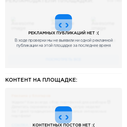
РЕКЛАМОДАТЕЛИ ПЛОЩАДКИ:
Все (48)
РЕКЛАМНЫХ ПУБЛИКАЦИЙ НЕТ :(
В ходе проверки мы не выявили ни одной рекламной
08.05.2023
08.05.2023
08.05.2023
публикации на этой площадке за последнее время
Научный
Научный
Научный
ПОСМОТРЕТЬ ВСЕ
КОНТЕНТ НА ПЛОЩАДКЕ:
Реклама у блогеров
Ждали? Как всегда, сбор портфелей для разбора 😈
Делитесь скринами в комментах целую неделю!
За 7 дней традиционно выберу самые интересные
портфели!
ССЫЛКА !!
КОНТЕНТНЫХ ПОСТОВ НЕТ :(