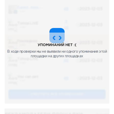
Банки, деньги, два офшора
48
2023-12-03
5 487
3
Топор LIVE
2023-12-03
5 487
48
Последние новости
48
2023-12-03
УПОМИНАНИЙ НЕТ :(
5 487
В ходе проверки мы не выявили ни одного упоминания этой
площадки на других площадках
Топор LIVE
48
2023-12-03
5 487
You can pet
48
2023-12-03
5 487
СМОТРЕТЬ ВСЕ УПОМЕНАНИЯ