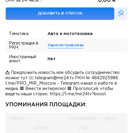
0,00%
ERR за 24 часа:
ДОБАВИТЬ В СПИСОК
Тематика:
Авто и мототехника
Регистрация в
Зарегистрирован
РКН:
Иностранный
Нет
агент:
📩 Предложить новость или обсудить сотрудничество
можно тут 👉🏻 telegram@mir24.tv РКН № 4842925986
t.me/PRO_MIR_Moscow - Telegram-канал о работе в
медиа. 🟩 Вместе интересно! 🟦 Проголосуй, чтобы
видеть наши сторис: https://t.me/mir24tv?boost
УПОМИНАНИЯ ПЛОЩАДКИ:
Канал
Упоминаний
Дата
Поиск по
28 655
упоминаниям в
5 156
каналах