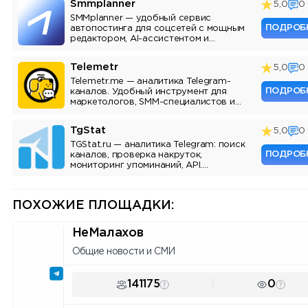
Smmplanner
5,0
0
SMMplanner — удобный сервис
ПОДРОБ
автопостинга для соцсетей с мощным
редактором, AI-ассистентом и
аналитикой.
Telemetr
5,0
0
Telemetr.me — аналитика Telegram-
ПОДРОБ
каналов. Удобный инструмент для
маркетологов, SMM-специалистов и
владельцев каналов.
TgStat
5,0
0
TGStat.ru — аналитика Telegram: поиск
ПОДРОБ
каналов, проверка накруток,
мониторинг упоминаний, API.
Инструмент для маркетологов и
владельцев каналов.
ПОХОЖИЕ ПЛОЩАДКИ:
НеМалахов
Общие новости и СМИ
141175
0