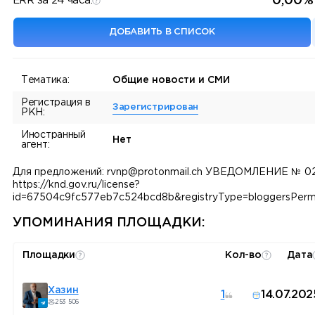
0,00%
ERR за 24 часа:
ДОБАВИТЬ В СПИСОК
Тематика:
Общие новости и СМИ
Регистрация в
Зарегистрирован
РКН:
Иностранный
Нет
агент:
Для предложений: rvnp@protonmail.ch УВЕДОМЛЕНИЕ № 0
https://knd.gov.ru/license?
id=67504c9fc577eb7c524bcd8b&registryType=bloggersPermi
УПОМИНАНИЯ ПЛОЩАДКИ:
Площадки
Кол-во
Дата
Хазин
1
14.07.202
253 506