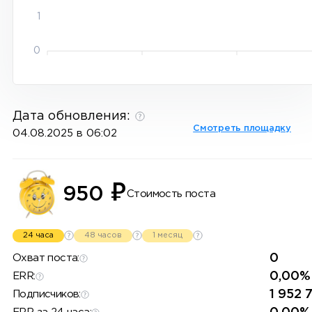
1
0
Дата обновления:
Смотреть площадку
04.08.2025 в 06:02
₽
950
Стоимость поста
24 часа
48 часов
1 месяц
0
Охват поста:
0,00%
ERR:
1 952 
Подписчиков: