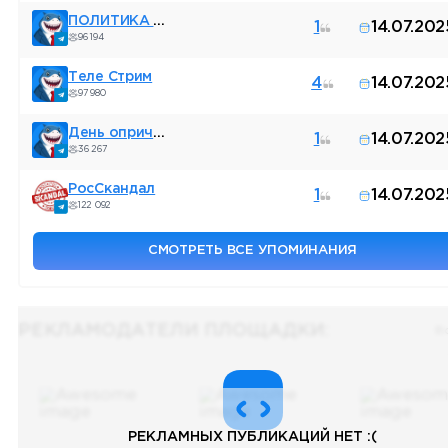
ПОЛИТИКА В КРУГУ
1
14.07.202
96 194
Теле Стрим
4
14.07.202
97 980
День опричника
1
14.07.202
36 267
РосСкандал
1
14.07.202
122 092
СМОТРЕТЬ ВСЕ УПОМИНАНИЯ
РЕКЛАМОДАТЕЛИ ПЛОЩАДКИ:
Вс
РЕКЛАМНЫХ ПУБЛИКАЦИЙ НЕТ :(