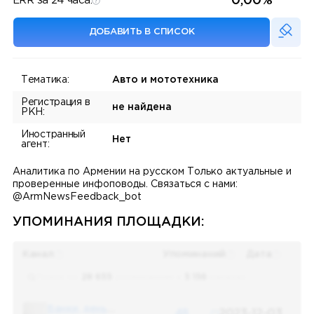
0,00%
ERR за 24 часа:
ДОБАВИТЬ В СПИСОК
Тематика:
Авто и мототехника
Регистрация в
не найдена
РКН:
Иностранный
Нет
агент:
Аналитика по Армении на русском Только актуальные и
проверенные инфоповоды. Связаться с нами:
@ArmNewsFeedback_bot
УПОМИНАНИЯ ПЛОЩАДКИ:
Канал
Упоминаний
Дата
Поиск по
28 655
упоминаниям в
5 156
каналах
Банки, деньги, два офшора
48
2023-12-03