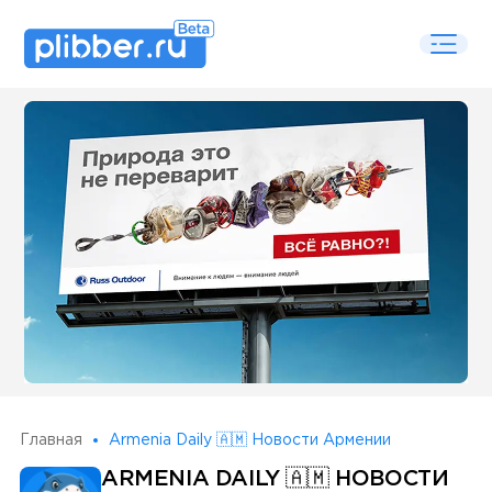
Some SEO Title
Главная
Armenia Daily 🇦🇲 Новости Армении
ARMENIA DAILY 🇦🇲 НОВОСТИ