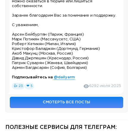
можно оказаться в тюрьме или лишиться
собственности.
Заранее благодарим Вас за понимание и поддержку.
С уважением,
Арсен Бейбуртян (Париж, Франция)
Марк Потикян (Массачусетс, США)
Роберт Кетикян (Милан, Италия)
Кристофор Баладжян (Дортмунд, Германия)
Акоб Макунц (Москва, Россия)
Давид Джрпешян (Краснодар, Россия)
Патрик Суварян (Женева, Швейцария)
Армен Багдасарян (София, Болгария)
Подписывайтесь на
@dailyarm
👍 23
❤ 5
629
2 июля 2025
СМОТЕРТЬ ВСЕ ПОСТЫ
ПОЛЕЗНЫЕ СЕРВИСЫ ДЛЯ ТЕЛЕГРАМ: