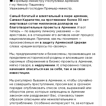
🗯
«Премьер-министру Республики Армения
г-ну Николу Пашиняну
Уважаемый господин Премьер-министр,
Самый богатый и влиятельный в мире армянин,
Самвел Карапетян, на протяжении более 30 лет
жертвовал сотни миллионов долларов на
благотворительные проекты в Армении
. И вот
теперь — по вашему личному указанию — он
арестован, а в отношении его активов начат процесс
национализации. Причина, как мы понимаем —
произнесённые им
в защиту Армянской Церкви
слова: «решим вопросы по-своему».
Мы, предприниматели и бизнесмены, проживающие за
пределами исторической родины и вложившие свои
скромные сбережения в бизнес-проекты в Армении,
мягко говоря, в
недоумении
. И, откровенно говоря,
начинаем опасаться как за себя, так и за свои
инвестиции.
Мы регулярно бываем в Армении, и, чтобы случайно
не совершить преступление, просим вас в срочном
порядке опубликовать список слов, выражений или
оборотов речи, которые запрещены в Армении
законом или раздражают Вас, становясь таким
образом опасными или нежелательными к
употреблению. Особенно интересуют те, за которые