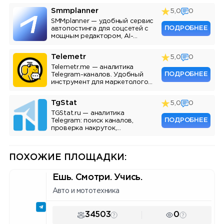
Smmplanner
5,0
0
SMMplanner — удобный сервис
ПОДРОБНЕЕ
автопостинга для соцсетей с
мощным редактором, AI-
ассистентом и аналитикой.
Telemetr
5,0
0
Telemetr.me — аналитика
ПОДРОБНЕЕ
Telegram-каналов. Удобный
инструмент для маркетологов,
SMM-специалистов и
владельцев каналов.
TgStat
5,0
0
TGStat.ru — аналитика
ПОДРОБНЕЕ
Telegram: поиск каналов,
проверка накруток,
мониторинг упоминаний, API.
Инструмент для маркетологов
и владельцев каналов.
ПОХОЖИЕ ПЛОЩАДКИ:
Ешь. Смотри. Учись.
Авто и мототехника
34503
0