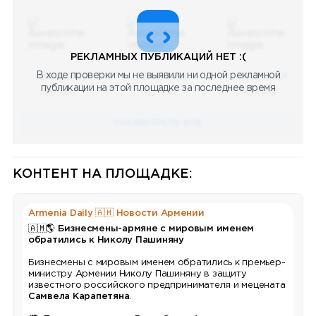
РЕКЛАМНЫХ ПУБЛИКАЦИЙ НЕТ :(
В ходе проверки мы не выявили ни одной рекламной
08.05.2023
08.05.2023
08.05.2023
публикации на этой площадке за последнее время
Научный
Научный
Научный
ПОСМОТРЕТЬ ВСЕ
КОНТЕНТ НА ПЛОЩАДКЕ:
Armenia Daily 🇦🇲 Новости Армении
🇦🇲
🌎
Бизнесмены-армяне с мировым именем
обратились к Николу Пашиняну
Бизнесмены с мировым именем обратились к премьер-
министру Армении Николу Пашиняну в защиту
известного российского предпринимателя и мецената
Самвела Карапетяна
.