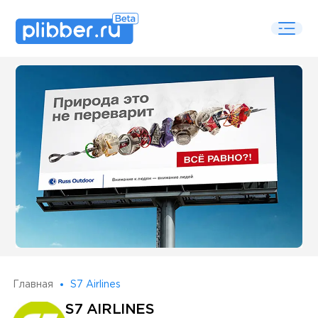
Some SEO Title
Главная
S7 Airlines
S7 AIRLINES