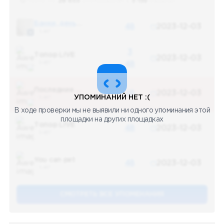
Поиск по
28 655
упоминаниям в
5 156
каналах
Банки, деньги, два офшора
48
2023-12-03
5 487
3
Топор LIVE
2023-12-03
5 487
48
Последние новости
48
2023-12-03
УПОМИНАНИЙ НЕТ :(
5 487
В ходе проверки мы не выявили ни одного упоминания этой
площадки на других площадках
Топор LIVE
48
2023-12-03
5 487
You can pet
48
2023-12-03
5 487
СМОТРЕТЬ ВСЕ УПОМЕНАНИЯ