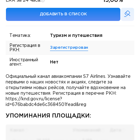
15,00%
ERR за 24 часа:
ДОБАВИТЬ В СПИСОК
Тематика:
Туризм и путешествия
Регистрация в
Зарегистрирован
РКН:
Иностранный
Нет
агент:
Официальный канал авиакомпании S7 Airlines. Узнавайте
первыми о наших новостях и акциях, следите за
открытиями новых рейсов, получайте вдохновение на
новые путешествия. Регистрация в перечне РКН:
https://knd.gov.ru/license?
id=676babdc4de6c3684501fead&reg
УПОМИНАНИЯ ПЛОЩАДКИ:
Канал
Упоминаний
Дата