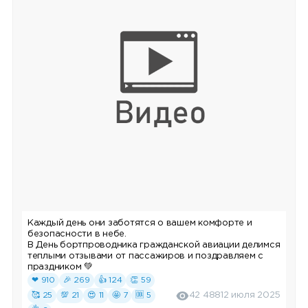
Каждый день они заботятся о вашем комфорте и
безопасности в небе.
В День бортпроводника гражданской авиации делимся
теплыми отзывами от пассажиров и поздравляем с
праздником 💚
❤ 910
🎉 269
👍 124
👏 59
🥰 25
💯 21
😍 11
🤩 7
🆒 5
42 488
12 июля 2025