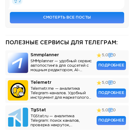
👌 2
СМОТЕРТЬ ВСЕ ПОСТЫ
ПОЛЕЗНЫЕ СЕРВИСЫ ДЛЯ ТЕЛЕГРАМ:
Smmplanner
5,0
0
SMMplanner — удобный сервис
ПОДРОБНЕЕ
автопостинга для соцсетей с
мощным редактором, AI-
ассистентом и аналитикой.
Telemetr
5,0
0
Telemetr.me — аналитика
ПОДРОБНЕЕ
Telegram-каналов. Удобный
инструмент для маркетологов,
SMM-специалистов и
владельцев каналов.
TgStat
5,0
0
TGStat.ru — аналитика
ПОДРОБНЕЕ
Telegram: поиск каналов,
проверка накруток,
мониторинг упоминаний, API.