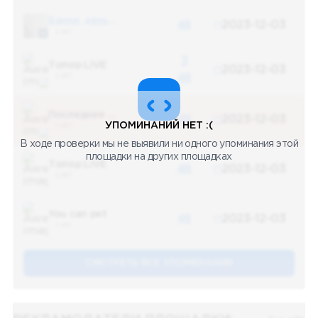
Банки, деньги, два офшора
48
2023-12-03
5 487
3
Топор LIVE
2023-12-03
5 487
48
Последние новости
48
2023-12-03
УПОМИНАНИЙ НЕТ :(
5 487
В ходе проверки мы не выявили ни одного упоминания этой
площадки на других площадках
Топор LIVE
48
2023-12-03
5 487
You can pet
48
2023-12-03
5 487
СМОТРЕТЬ ВСЕ УПОМЕНАНИЯ