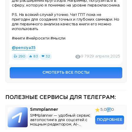
для расширения кругозора. Например, погрузиться в
сферу, которую я понимаю на уровне первоклассника.
P.S. На всякий случай уточню. Чат ГПТ пока не
пригоден для создания точных и глубоких саммари. Но
для первичного анализа качества книги его можно
использовать
#книги
#нейросети
#мысли
@pensiya35
👍 290
🔥 83
❤ 32
9 792
9 апреля 2025
СМОТЕРТЬ ВСЕ ПОСТЫ
ПОЛЕЗНЫЕ СЕРВИСЫ ДЛЯ ТЕЛЕГРАМ:
Smmplanner
5,0
0
SMMplanner — удобный сервис
ПОДРОБНЕЕ
автопостинга для соцсетей с
мощным редактором, AI-
ассистентом и аналитикой.