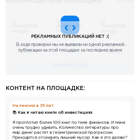
РЕКЛАМОДАТЕЛИ ПЛОЩАДКИ:
Все (48)
РЕКЛАМНЫХ ПУБЛИКАЦИЙ НЕТ :(
В ходе проверки мы не выявили ни одной рекламной
08.05.2023
08.05.2023
08.05.2023
публикации на этой площадке за последнее время
Научный
Научный
Научный
ПОСМОТРЕТЬ ВСЕ
КОНТЕНТ НА ПЛОЩАДКЕ:
На пенсию в 35 лет
📚 Как я читаю книги об инвестициях
Я проглотил более 100 книг по теме финансов. И меня
очень трудно удивить. Количество литературы про
мир денег растет в геометрической прогрессии.
Приходится отсеивать лишний мусор. Как я это делаю?