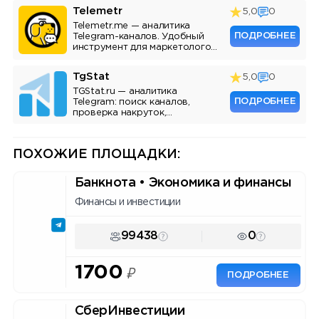
Telemetr
5,0
0
Telemetr.me — аналитика
ПОДРОБНЕЕ
Telegram-каналов. Удобный
инструмент для маркетологов,
SMM-специалистов и
владельцев каналов.
TgStat
5,0
0
TGStat.ru — аналитика
ПОДРОБНЕЕ
Telegram: поиск каналов,
проверка накруток,
мониторинг упоминаний, API.
Инструмент для маркетологов
и владельцев каналов.
ПОХОЖИЕ ПЛОЩАДКИ:
Банкнота • Экономика и финансы
Финансы и инвестиции
99438
0
1700
₽
ПОДРОБНЕЕ
СберИнвестиции