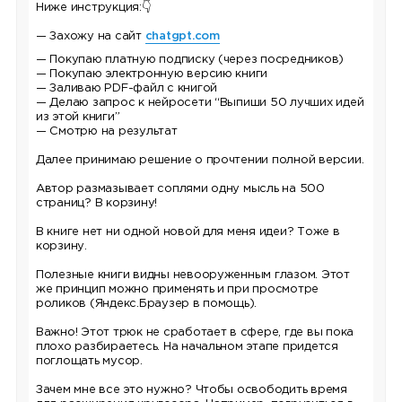
Ниже инструкция:👇
— Захожу на сайт
chatgpt.com
— Покупаю платную подписку (через посредников)
— Покупаю электронную версию книги
— Заливаю PDF-файл с книгой
— Делаю запрос к нейросети “Выпиши 50 лучших идей
из этой книги”
— Смотрю на результат
Далее принимаю решение о прочтении полной версии.
Автор размазывает соплями одну мысль на 500
страниц? В корзину!
В книге нет ни одной новой для меня идеи? Тоже в
корзину.
Полезные книги видны невооруженным глазом. Этот
же принцип можно применять и при просмотре
роликов (Яндекс.Браузер в помощь).
Важно! Этот трюк не сработает в сфере, где вы пока
плохо разбираетесь. На начальном этапе придется
поглощать мусор.
Зачем мне все это нужно? Чтобы освободить время