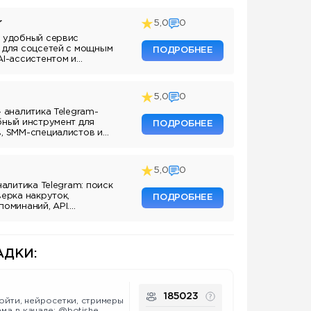
r
5,0
0
 удобный сервис
 для соцсетей с мощным
ПОДРОБНЕЕ
AI-ассистентом и
5,0
0
— аналитика Telegram-
бный инструмент для
ПОДРОБНЕЕ
, SMM-специалистов и
аналов.
5,0
0
налитика Telegram: поиск
верка накруток,
ПОДРОБНЕЕ
поминаний, API.
ля маркетологов и
аналов.
ДКИ:
185023
 ойти, нейросетки, стримеры