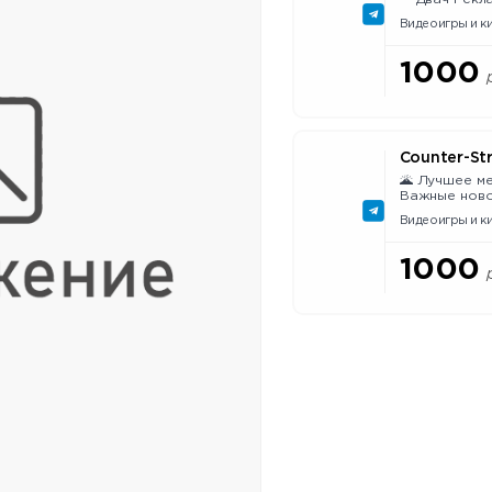
Предложка: 
Видеоигры и к
Rutube: rutub
telegra.ph/2
каналами:
1000
t.me/addlist/
2ch.hk/rkn3
Counter-Str
🌋 Лучшее ме
Важные ново
лайф-хаки п
Видеоигры и к
настройкам! 🏆 Лучшие каналы по CS 2:
t.me/addlist/
Разместить р
1000
каждый наш к