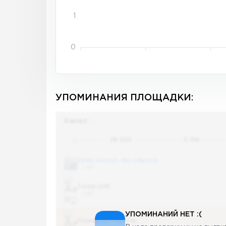
1
0
УПОМИНАНИЯ ПЛОЩАДКИ:
Канал
Поиск по
28 655
упоминаниям в
5 156
канала
Банки, деньги, два офшора
5 487
Топор LIVE
5 487
УПОМИНАНИЙ НЕТ :(
Последние новости