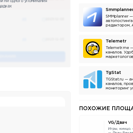
ли ни одного упоминания
щадках
Smmplanne
SMMplanner —
48
2023-12-03
автопостинга
редактором, 
аналитикой.
48
2023-12-03
Telemetr
Telemetr.me 
каналов. Удо
ЕНАНИЯ
маркетологов
владельцев к
TgStat
TGStat.ru — а
каналов, про
мониторинг у
Инструмент д
владельцев к
ПОХОЖИЕ ПЛОЩА
VG/Двач
Игры, кинцо,
— Двач Реклама в канале: @botishe