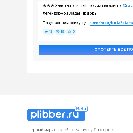
🔥
🔥
🔥
Залетайте в наш новый магазин в
@rac
легендарной
Лады Приоры
!
Покупаем классику тут:
t.me/race/beta?start
🔥 19
🤣 16
👍 6
СМОТЕРТЬ ВСЕ П
Первый маркетплейс рекламы у блогеров