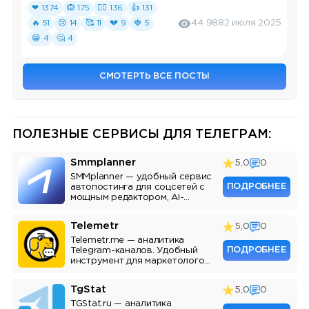
❤ 1374
🙉 175
❤‍🔥 136
👍 131
🔥 51
😢 14
🥰 11
💔 9
🍓 5
44 988
2 июля 2025
😁 4
🤔 4
СМОТЕРТЬ ВСЕ ПОСТЫ
ПОЛЕЗНЫЕ СЕРВИСЫ ДЛЯ ТЕЛЕГРАМ:
Smmplanner
5,0
0
SMMplanner — удобный сервис
ПОДРОБНЕЕ
автопостинга для соцсетей с
мощным редактором, AI-
ассистентом и аналитикой.
Telemetr
5,0
0
Telemetr.me — аналитика
ПОДРОБНЕЕ
Telegram-каналов. Удобный
инструмент для маркетологов,
SMM-специалистов и
владельцев каналов.
TgStat
5,0
0
TGStat.ru — аналитика