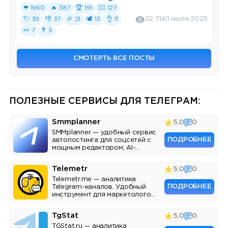
❤ 1960
🔥 387
🏆 191
❤‍🔥 127
💘 39
👎 37
🎉 21
🕊 13
👌 11
52 714
11 июля 2025
👀 7
💊 5
СМОТЕРТЬ ВСЕ ПОСТЫ
ПОЛЕЗНЫЕ СЕРВИСЫ ДЛЯ ТЕЛЕГРАМ:
Smmplanner
5,0
0
SMMplanner — удобный сервис
ПОДРОБНЕЕ
автопостинга для соцсетей с
мощным редактором, AI-
ассистентом и аналитикой.
Telemetr
5,0
0
Telemetr.me — аналитика
ПОДРОБНЕЕ
Telegram-каналов. Удобный
инструмент для маркетологов,
SMM-специалистов и
владельцев каналов.
TgStat
5,0
0
TGStat.ru — аналитика