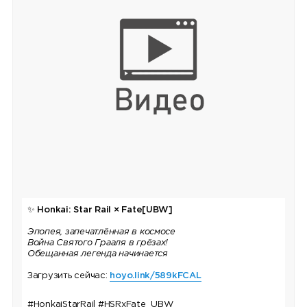
✨
Honkai: Star Rail × Fate[UBW]
Эпопея, запечатлённая в космосе
Война Святого Грааля в грёзах!
Обещанная легенда начинается
Загрузить сейчас:
hoyo.link/589kFCAL
#HonkaiStarRail
#HSRxFate_UBW