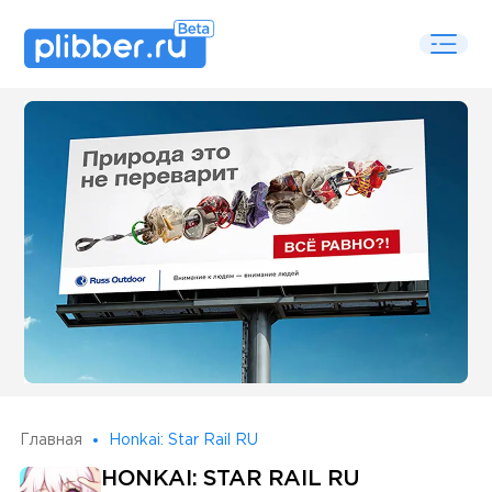
Some SEO Title
Главная
Honkai: Star Rail RU
HONKAI: STAR RAIL RU