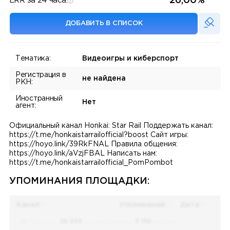
26,00%
ERR за 24 часа:
ДОБАВИТЬ В СПИСОК
Тематика:
Видеоигры и киберспорт
Регистрация в
не найдена
РКН:
Иностранный
Нет
агент:
Официальный канал Honkai: Star Rail Поддержать канал:
https://t.me/honkaistarrailofficial?boost Сайт игры:
https://hoyo.link/39RkFNAL Правила общения:
https://hoyo.link/aVzjFBAL Написать нам:
https://t.me/honkaistarrailofficial_PomPombot
УПОМИНАНИЯ ПЛОЩАДКИ:
Канал
Упоминаний
Дата
Поиск по
28 655
упоминаниям в
5 156
каналах