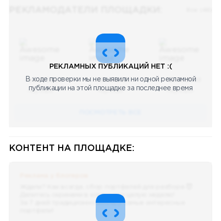
РЕКЛАМОДАТЕЛИ ПЛОЩАДКИ:
Все (48)
РЕКЛАМНЫХ ПУБЛИКАЦИЙ НЕТ :(
В ходе проверки мы не выявили ни одной рекламной
08.05.2023
08.05.2023
08.05.2023
публикации на этой площадке за последнее время
Научный
Научный
Научный
ПОСМОТРЕТЬ ВСЕ
КОНТЕНТ НА ПЛОЩАДКЕ:
Реклама у блогеров
Ждали? Как всегда, сбор портфелей для разбора 😈
Делитесь скринами в комментах целую неделю!
За 7 дней традиционно выберу самые интересные
портфели!