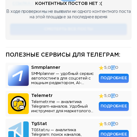
ССЫЛКА !!
КОНТЕНТНЫХ ПОСТОВ НЕТ :(
В ходе проверки мы не выявили ни одного контентного поста
🔥 75
👍🏻 487
❤️ 875
🥴 19
12.4k
12:45
на этой площадке за последнее время
СМОТЕРТЬ ВСЕ ПОСТЫ
ПОЛЕЗНЫЕ СЕРВИСЫ ДЛЯ ТЕЛЕГРАМ:
Smmplanner
5,0
0
SMMplanner — удобный сервис
ПОДРОБНЕЕ
автопостинга для соцсетей с
мощным редактором, AI-
ассистентом и аналитикой.
Telemetr
5,0
0
Telemetr.me — аналитика
ПОДРОБНЕЕ
Telegram-каналов. Удобный
инструмент для маркетологов,
SMM-специалистов и
владельцев каналов.
TgStat
5,0
0
TGStat.ru — аналитика
ПОДРОБНЕЕ
Telegram: поиск каналов,