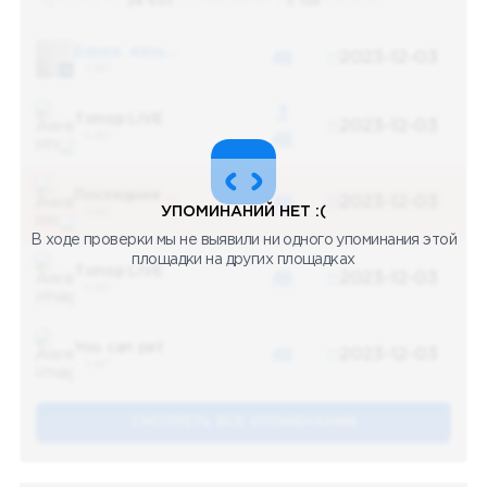
Поиск по
28 655
упоминаниям в
5 156
каналах
Банки, деньги, два офшора
48
2023-12-03
5 487
3
Топор LIVE
2023-12-03
5 487
48
Последние новости
48
2023-12-03
УПОМИНАНИЙ НЕТ :(
5 487
В ходе проверки мы не выявили ни одного упоминания этой
площадки на других площадках
Топор LIVE
48
2023-12-03
5 487
You can pet
48
2023-12-03
5 487
СМОТРЕТЬ ВСЕ УПОМЕНАНИЯ