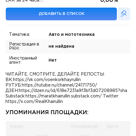
0,00%
ERR за 24 часа:
ДОБАВИТЬ В СПИСОК
Тематика:
Авто и мототехника
Регистрация в
не найдена
РКН:
Иностранный
Нет
агент:
ЧИТАЙТЕ, СМОТРИТЕ, ДЕЛАЙТЕ РЕПОСТЫ:
ВК:https://vk.com/voenkorkhayrullin
РУТУБ:https://rutube.ru/channel/24171750/
ДЗЕН:https://dzen.ru/id/618e7231a9f3bf3d07208985?sha
Substack:https://maratkhairullin.substack.com/ Twitter:
https://x.com/RealKhairullin
УПОМИНАНИЯ ПЛОЩАДКИ:
Канал
Упоминаний
Дата