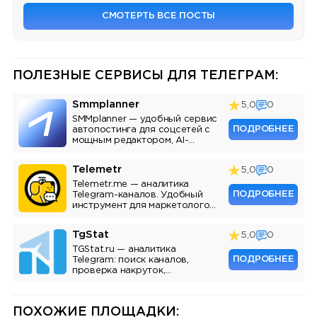
СМОТЕРТЬ ВСЕ ПОСТЫ
ПОЛЕЗНЫЕ СЕРВИСЫ ДЛЯ ТЕЛЕГРАМ:
Smmplanner
5,0
0
SMMplanner — удобный сервис
ПОДРОБНЕЕ
автопостинга для соцсетей с
мощным редактором, AI-
ассистентом и аналитикой.
Telemetr
5,0
0
Telemetr.me — аналитика
ПОДРОБНЕЕ
Telegram-каналов. Удобный
инструмент для маркетологов,
SMM-специалистов и
владельцев каналов.
TgStat
5,0
0
TGStat.ru — аналитика
ПОДРОБНЕЕ
Telegram: поиск каналов,
проверка накруток,
мониторинг упоминаний, API.
Инструмент для маркетологов
и владельцев каналов.
ПОХОЖИЕ ПЛОЩАДКИ: