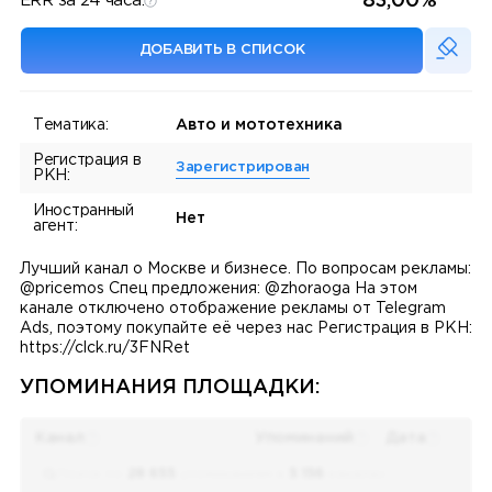
83,00%
ERR за 24 часа:
ДОБАВИТЬ В СПИСОК
Тематика:
Авто и мототехника
Регистрация в
Зарегистрирован
РКН:
Иностранный
Нет
агент:
Лучший канал о Москве и бизнесе. По вопросам рекламы:
@pricemos Спец предложения: @zhoraoga На этом
канале отключено отображение рекламы от Telegram
Ads, поэтому покупайте её через нас Регистрация в РКН:
https://clck.ru/3FNRet
УПОМИНАНИЯ ПЛОЩАДКИ:
Канал
Упоминаний
Дата
Поиск по
28 655
упоминаниям в
5 156
каналах