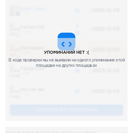
Банки, деньги, два офшора
48
2023-12-03
5 487
3
Топор LIVE
2023-12-03
5 487
48
Последние новости
48
2023-12-03
УПОМИНАНИЙ НЕТ :(
5 487
В ходе проверки мы не выявили ни одного упоминания этой
площадки на других площадках
Топор LIVE
48
2023-12-03
5 487
You can pet
48
2023-12-03
5 487
СМОТРЕТЬ ВСЕ УПОМЕНАНИЯ