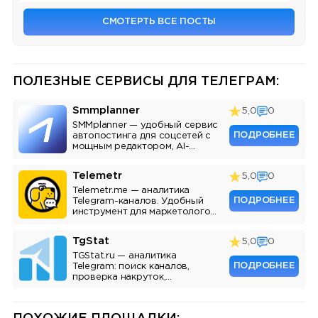
СМОТЕРТЬ ВСЕ ПОСТЫ
ПОЛЕЗНЫЕ СЕРВИСЫ ДЛЯ ТЕЛЕГРАМ:
Smmplanner
5,0
0
SMMplanner — удобный сервис
ПОДРОБНЕЕ
автопостинга для соцсетей с
мощным редактором, AI-
ассистентом и аналитикой.
Telemetr
5,0
0
Telemetr.me — аналитика
ПОДРОБНЕЕ
Telegram-каналов. Удобный
инструмент для маркетологов,
SMM-специалистов и
владельцев каналов.
TgStat
5,0
0
TGStat.ru — аналитика
ПОДРОБНЕЕ
Telegram: поиск каналов,
проверка накруток,
мониторинг упоминаний, API.
Инструмент для маркетологов
и владельцев каналов.