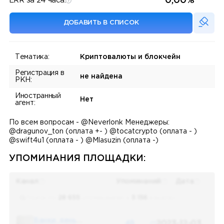
0,00%
ERR за 24 часа:
ДОБАВИТЬ В СПИСОК
Тематика:
Криптовалюты и блокчейн
Регистрация в
не найдена
РКН:
Иностранный
Нет
агент:
По всем вопросам - @Neverlonk Менеджеры:
@dragunov_ton (оплата +- ) @tocatcrypto (оплата - )
@swift4u1 (оплата - ) @Mlasuzin (оплата -)
УПОМИНАНИЯ ПЛОЩАДКИ:
Канал
Упоминаний
Дата
Поиск по
28 655
упоминаниям в
5 156
каналах
Банки, деньги, два офшора
48
2023-12-03