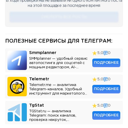
В ходе проверки мы не выявили ни одного контентного поста
🔥 75
👍🏻 487
❤️ 875
🥴 19
12.4k
12:45
на этой площадке за последнее время
СМОТЕРТЬ ВСЕ ПОСТЫ
ПОЛЕЗНЫЕ СЕРВИСЫ ДЛЯ ТЕЛЕГРАМ:
Smmplanner
5,0
0
SMMplanner — удобный сервис
ПОДРОБНЕЕ
автопостинга для соцсетей с
мощным редактором, AI-
ассистентом и аналитикой.
Telemetr
5,0
0
Telemetr.me — аналитика
ПОДРОБНЕЕ
Telegram-каналов. Удобный
инструмент для маркетологов,
SMM-специалистов и
владельцев каналов.
TgStat
5,0
0
TGStat.ru — аналитика
ПОДРОБНЕЕ
Telegram: поиск каналов,
проверка накруток,
мониторинг упоминаний, API.