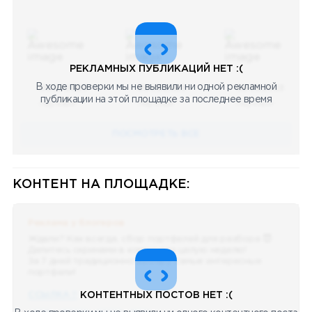
РЕКЛАМНЫХ ПУБЛИКАЦИЙ НЕТ :(
В ходе проверки мы не выявили ни одной рекламной
08.05.2023
08.05.2023
08.05.2023
публикации на этой площадке за последнее время
Научный
Научный
Научный
ПОСМОТРЕТЬ ВСЕ
КОНТЕНТ НА ПЛОЩАДКЕ:
Реклама у блогеров
Ждали? Как всегда, сбор портфелей для разбора 😈
Делитесь скринами в комментах целую неделю!
За 7 дней традиционно выберу самые интересные
портфели!
ССЫЛКА !!
КОНТЕНТНЫХ ПОСТОВ НЕТ :(