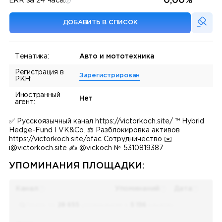
0,00%
ERR за 24 часа:
ДОБАВИТЬ В СПИСОК
Тематика:
Авто и мототехника
Регистрация в
Зарегистрирован
РКН:
Иностранный
Нет
агент:
✅ Русскоязычный канал https://victorkoch.site/ ™️ Hybrid
Hedge-Fund I VK&Co. ⚖️ Разблокировка активов
https://victorkoch.site/ofac Сотрудничество ✉️
i@victorkoch.site ✍️ @vickoch № 5310819387
УПОМИНАНИЯ ПЛОЩАДКИ:
Канал
Упоминаний
Дата
Поиск по
28 655
упоминаниям в
5 156
каналах