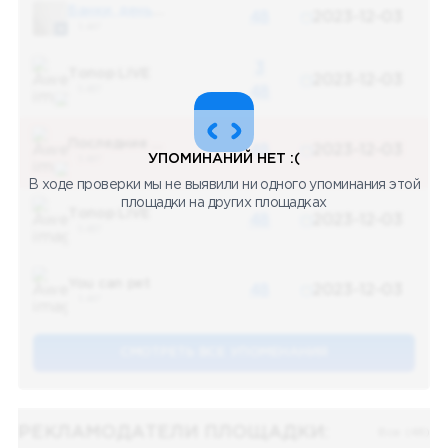
Банки, деньги, два офшора
48
2023-12-03
5 487
3
Топор LIVE
2023-12-03
5 487
48
Последние новости
48
2023-12-03
УПОМИНАНИЙ НЕТ :(
5 487
В ходе проверки мы не выявили ни одного упоминания этой
площадки на других площадках
Топор LIVE
48
2023-12-03
5 487
You can pet
48
2023-12-03
5 487
СМОТРЕТЬ ВСЕ УПОМЕНАНИЯ
РЕКЛАМОДАТЕЛИ ПЛОЩАДКИ:
Все (48)