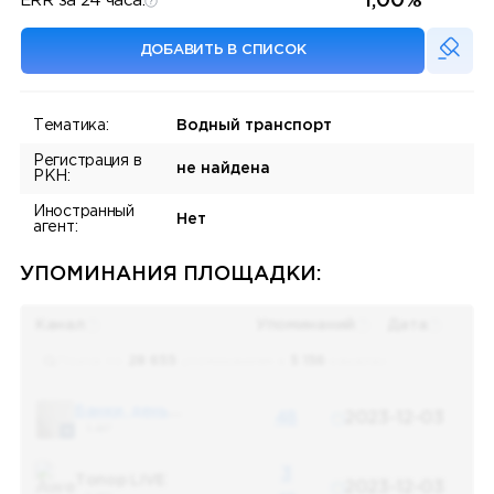
1,00%
ERR за 24 часа:
ДОБАВИТЬ В СПИСОК
Тематика:
Водный транспорт
Регистрация в
не найдена
РКН:
Иностранный
Нет
агент:
УПОМИНАНИЯ ПЛОЩАДКИ:
Канал
Упоминаний
Дата
Поиск по
28 655
упоминаниям в
5 156
каналах
Банки, деньги, два офшора
48
2023-12-03
5 487
3
Топор LIVE
2023-12-03