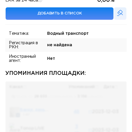
0,00%
ERR за 24 часа:
ДОБАВИТЬ В СПИСОК
Тематика:
Водный транспорт
Регистрация в
не найдена
РКН:
Иностранный
Нет
агент:
УПОМИНАНИЯ ПЛОЩАДКИ:
Канал
Упоминаний
Дата
Поиск по
28 655
упоминаниям в
5 156
каналах
Банки, деньги, два офшора
48
2023-12-03
5 487
3
Топор LIVE
2023-12-03