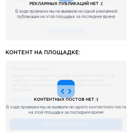
РЕКЛАМНЫХ ПУБЛИКАЦИЙ НЕТ :(
В ходе проверки мы не выявили ни одной рекламной
08.05.2023
08.05.2023
08.05.2023
публикации на этой площадке за последнее время
Научный
Научный
Научный
ПОСМОТРЕТЬ ВСЕ
КОНТЕНТ НА ПЛОЩАДКЕ:
Реклама у блогеров
Ждали? Как всегда, сбор портфелей для разбора 😈
Делитесь скринами в комментах целую неделю!
За 7 дней традиционно выберу самые интересные
портфели!
ССЫЛКА !!
КОНТЕНТНЫХ ПОСТОВ НЕТ :(
В ходе проверки мы не выявили ни одного контентного поста
🔥 75
👍🏻 487
❤️ 875
🥴 19
12.4k
12:45
на этой площадке за последнее время
СМОТЕРТЬ ВСЕ ПОСТЫ