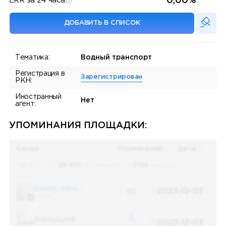
0,00%
ERR за 24 часа:
ДОБАВИТЬ В СПИСОК
Тематика:
Водный транспорт
Регистрация в
Зарегистрирован
РКН:
Иностранный
Нет
агент:
УПОМИНАНИЯ ПЛОЩАДКИ:
Канал
Упоминаний
Дата
Поиск по
28 655
упоминаниям в
5 156
каналах
Банки, деньги, два офшора
48
2023-12-03
5 487
3
Топор LIVE
2023-12-03