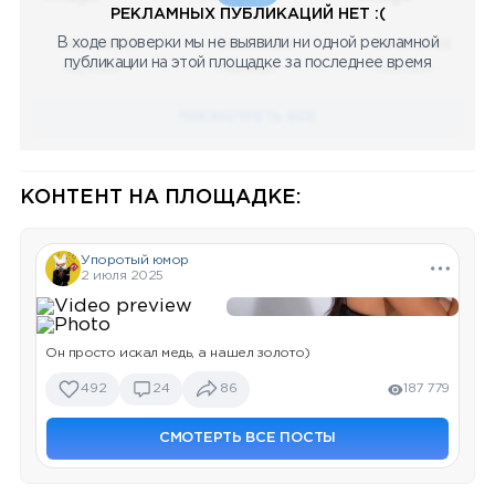
РЕКЛАМНЫХ ПУБЛИКАЦИЙ НЕТ :(
В ходе проверки мы не выявили ни одной рекламной
08.05.2023
08.05.2023
08.05.2023
публикации на этой площадке за последнее время
Научный
Научный
Научный
ПОСМОТРЕТЬ ВСЕ
КОНТЕНТ НА ПЛОЩАДКЕ:
Упоротый юмор
2 июля 2025
Он просто искал медь, а нашел золото)
492
24
86
187 779
СМОТЕРТЬ ВСЕ ПОСТЫ