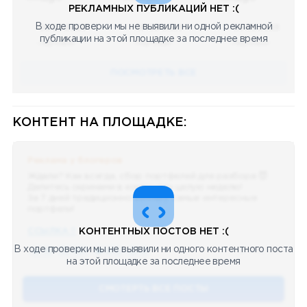
РЕКЛАМНЫХ ПУБЛИКАЦИЙ НЕТ :(
В ходе проверки мы не выявили ни одной рекламной
08.05.2023
08.05.2023
08.05.2023
публикации на этой площадке за последнее время
Научный
Научный
Научный
ПОСМОТРЕТЬ ВСЕ
КОНТЕНТ НА ПЛОЩАДКЕ:
Реклама у блогеров
Ждали? Как всегда, сбор портфелей для разбора 😈
Делитесь скринами в комментах целую неделю!
За 7 дней традиционно выберу самые интересные
портфели!
ССЫЛКА !!
КОНТЕНТНЫХ ПОСТОВ НЕТ :(
В ходе проверки мы не выявили ни одного контентного поста
🔥 75
👍🏻 487
❤️ 875
🥴 19
12.4k
12:45
на этой площадке за последнее время
СМОТЕРТЬ ВСЕ ПОСТЫ