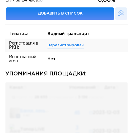
0,00%
ERR за 24 часа:
ДОБАВИТЬ В СПИСОК
Тематика:
Водный транспорт
Регистрация в
Зарегистрирован
РКН:
Иностранный
Нет
агент:
УПОМИНАНИЯ ПЛОЩАДКИ:
Канал
Упоминаний
Дата
Поиск по
28 655
упоминаниям в
5 156
каналах
Банки, деньги, два офшора
48
2023-12-03
5 487
3
Топор LIVE
2023-12-03