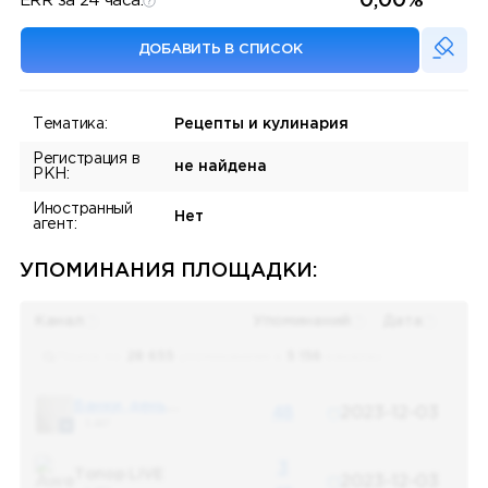
0,00%
ERR за 24 часа:
ДОБАВИТЬ В СПИСОК
Тематика:
Рецепты и кулинария
Регистрация в
не найдена
РКН:
Иностранный
Нет
агент:
УПОМИНАНИЯ ПЛОЩАДКИ:
Канал
Упоминаний
Дата
Поиск по
28 655
упоминаниям в
5 156
каналах
Банки, деньги, два офшора
48
2023-12-03
5 487
3
Топор LIVE
2023-12-03