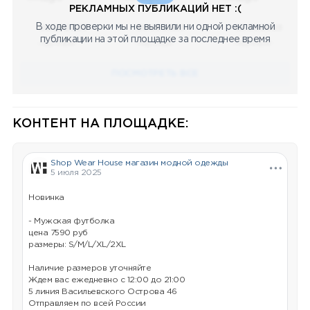
РЕКЛАМНЫХ ПУБЛИКАЦИЙ НЕТ :(
В ходе проверки мы не выявили ни одной рекламной
08.05.2023
08.05.2023
08.05.2023
публикации на этой площадке за последнее время
Научный
Научный
Научный
ПОСМОТРЕТЬ ВСЕ
КОНТЕНТ НА ПЛОЩАДКЕ:
Shop Wear House магазин модной одежды
5 июля 2025
Новинка
- Мужская футболка
цена 7590 руб
размеры: S/M/L/XL/2XL
Наличие размеров уточняйте
Ждем вас ежедневно с 12:00 до 21:00
5 линия Васильевского Острова 46
Отправляем по всей России