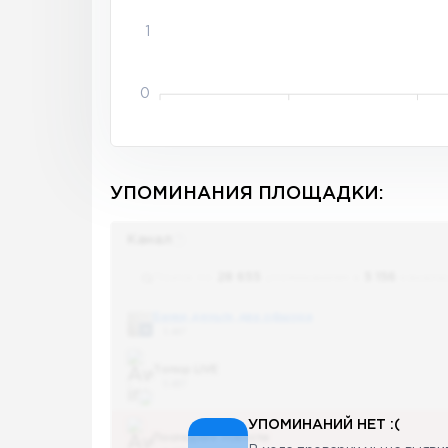
1
0
УПОМИНАНИЯ ПЛОЩАДКИ:
Канал
Поиск по
28 655
упоминаниям в
5 156
канала
Банки, деньги, два офшора
5 487
Топор LIVE
5 487
УПОМИНАНИЙ НЕТ :(
Последние новости