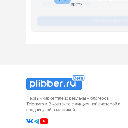
🔥 75
👍🏻 487
❤️ 875
🥴 19
время
СМОТЕРТЬ ВСЕ П
Первый маркетплейс рекламы у блогеров
Telegram и ВКонтакте с аукционной системой и
продвинутой аналитикой