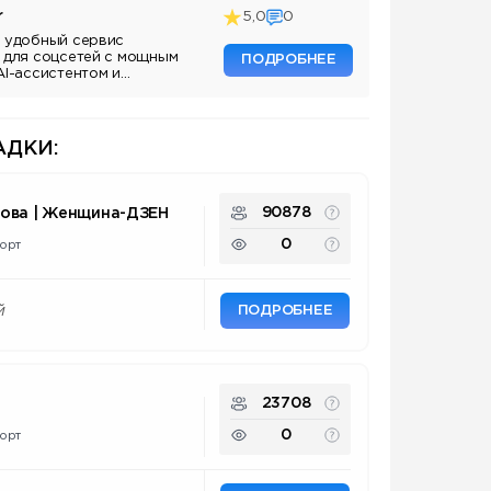
r
5,0
0
 удобный сервис
 для соцсетей с мощным
ПОДРОБНЕЕ
AI-ассистентом и
ДКИ:
90878
нова | Женщина-ДЗЕН
0
орт
ПОДРОБНЕЕ
й
23708
0
орт