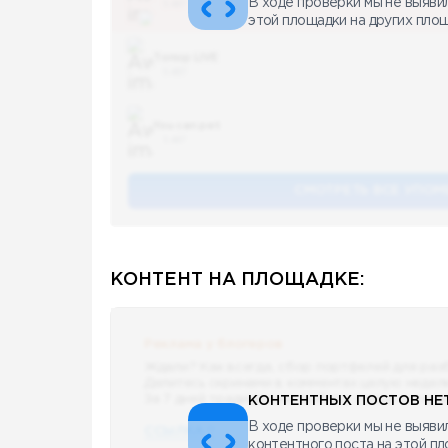
В ходе проверки мы не выяви
5 487
этой площадки на других пло
Топор LIVE
5 487
You can pet
5 487
СМОТРЕТЬ ВСЕ УПОМ
КОНТЕНТ НА ПЛОЩАДКЕ:
Реклама у блогеров
Ждали? Как всегда, сбор портфелей для раз
Делитесь скринами в комментах целую недел
За 7 дней традиционно выберу самые интере
КОНТЕНТНЫХ ПОСТОВ НЕТ
В ходе проверки мы не выявил
ССЫЛКА !!
контентного поста на этой п