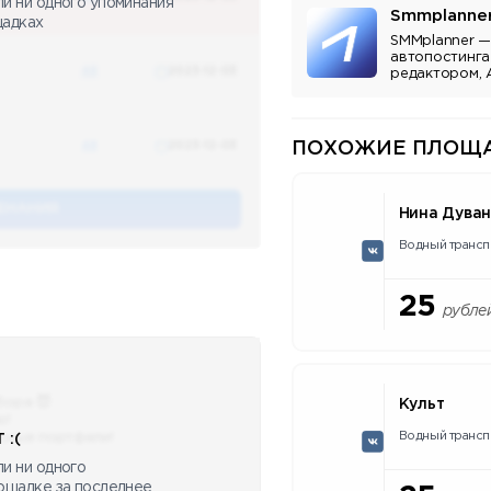
ли ни одного упоминания
Smmplanne
щадках
SMMplanner —
автопостинга
48
2023-12-03
редактором, 
аналитикой.
48
2023-12-03
ПОХОЖИЕ ПЛОЩА
ЕНАНИЯ
Нина Дува
Водный трансп
25
рубле
бора 😈
Культ
ю!
Водный трансп
сные портфели!
 :(
и ни одного
лощадке за последнее