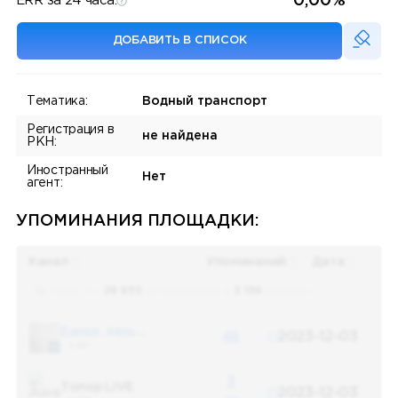
0,00%
ERR за 24 часа:
ДОБАВИТЬ В СПИСОК
Тематика:
Водный транспорт
Регистрация в
не найдена
РКН:
Иностранный
Нет
агент:
УПОМИНАНИЯ ПЛОЩАДКИ:
Канал
Упоминаний
Дата
Поиск по
28 655
упоминаниям в
5 156
каналах
Банки, деньги, два офшора
48
2023-12-03
5 487
3
Топор LIVE
2023-12-03