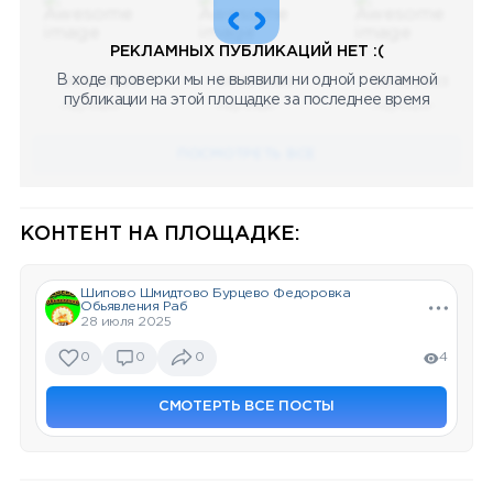
РЕКЛАМНЫХ ПУБЛИКАЦИЙ НЕТ :(
В ходе проверки мы не выявили ни одной рекламной
08.05.2023
08.05.2023
08.05.2023
публикации на этой площадке за последнее время
Научный
Научный
Научный
ПОСМОТРЕТЬ ВСЕ
КОНТЕНТ НА ПЛОЩАДКЕ:
Шипово Шмидтово Бурцево Федоровка
Обьявления Раб
28 июля 2025
0
0
0
4
СМОТЕРТЬ ВСЕ ПОСТЫ