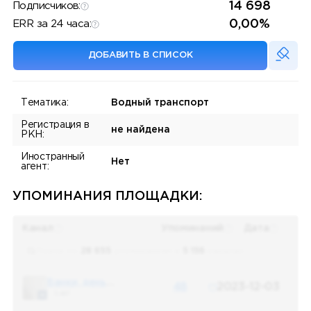
14 698
Подписчиков:
0,00%
ERR за 24 часа:
ДОБАВИТЬ В СПИСОК
Тематика:
Водный транспорт
Регистрация в
не найдена
РКН:
Иностранный
Нет
агент:
УПОМИНАНИЯ ПЛОЩАДКИ:
Канал
Упоминаний
Дата
Поиск по
28 655
упоминаниям в
5 156
каналах
Банки, деньги, два офшора
48
2023-12-03
5 487