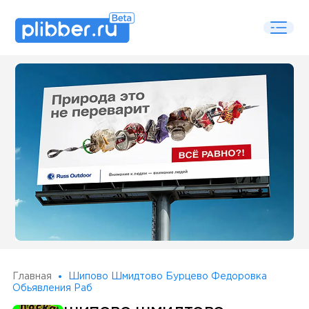
Some SEO Title
Главная
Шипово Шмидтово Бурцево Федоровка
Обьявления Раб