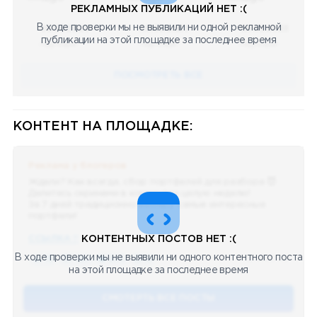
РЕКЛАМНЫХ ПУБЛИКАЦИЙ НЕТ :(
В ходе проверки мы не выявили ни одной рекламной
08.05.2023
08.05.2023
08.05.2023
публикации на этой площадке за последнее время
Научный
Научный
Научный
ПОСМОТРЕТЬ ВСЕ
КОНТЕНТ НА ПЛОЩАДКЕ:
Реклама у блогеров
Ждали? Как всегда, сбор портфелей для разбора 😈
Делитесь скринами в комментах целую неделю!
За 7 дней традиционно выберу самые интересные
портфели!
ССЫЛКА !!
КОНТЕНТНЫХ ПОСТОВ НЕТ :(
В ходе проверки мы не выявили ни одного контентного поста
🔥 75
👍🏻 487
❤️ 875
🥴 19
12.4k
12:45
на этой площадке за последнее время
СМОТЕРТЬ ВСЕ ПОСТЫ