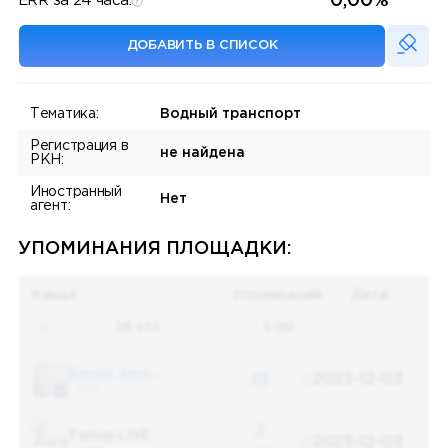
0,00%
ERR за 24 часа:
ДОБАВИТЬ В СПИСОК
Тематика:
Водный транспорт
Регистрация в
не найдена
РКН:
Иностранный
Нет
агент:
УПОМИНАНИЯ ПЛОЩАДКИ:
Канал
Упоминаний
Дата
Поиск по
28 655
упоминаниям в
5 156
каналах
Банки, деньги, два офшора
48
2023-12-03
5 487
3
Топор LIVE
2023-12-03