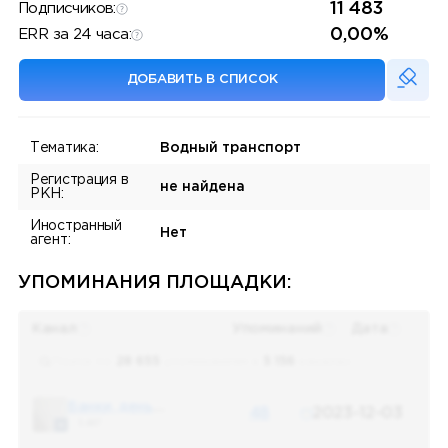
11 483
Подписчиков:
0,00%
ERR за 24 часа:
ДОБАВИТЬ В СПИСОК
Тематика:
Водный транспорт
Регистрация в
не найдена
РКН:
Иностранный
Нет
агент:
УПОМИНАНИЯ ПЛОЩАДКИ:
Канал
Упоминаний
Дата
Поиск по
28 655
упоминаниям в
5 156
каналах
Банки, деньги, два офшора
48
2023-12-03
5 487