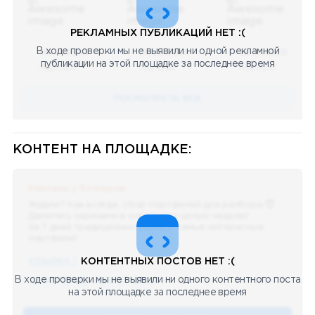
РЕКЛАМНЫХ ПУБЛИКАЦИЙ НЕТ :(
В ходе проверки мы не выявили ни одной рекламной
08.05.2023
08.05.2023
08.05.2023
публикации на этой площадке за последнее время
Научный
Научный
Научный
ПОСМОТРЕТЬ ВСЕ
КОНТЕНТ НА ПЛОЩАДКЕ:
Реклама у блогеров
Ждали? Как всегда, сбор портфелей для разбора 😈
Делитесь скринами в комментах целую неделю!
За 7 дней традиционно выберу самые интересные
портфели!
ССЫЛКА !!
КОНТЕНТНЫХ ПОСТОВ НЕТ :(
В ходе проверки мы не выявили ни одного контентного поста
🔥 75
👍🏻 487
❤️ 875
🥴 19
12.4k
12:45
на этой площадке за последнее время