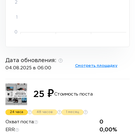
2
1
0
Дата обновления:
Смотреть площадку
04.08.2025 в 06:00
₽
25
Стоимость поста
24 часа
48 часов
1 месяц
0
Охват поста:
0,00%
ERR: