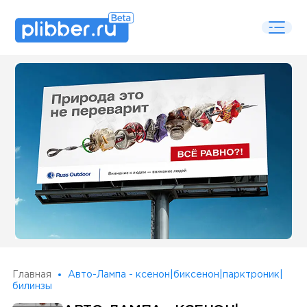
Some SEO Title
Главная
Авто-Лампа - ксенон|биксенон|парктроник|
билинзы