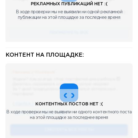
РЕКЛАМНЫХ ПУБЛИКАЦИЙ НЕТ :(
В ходе проверки мы не выявили ни одной рекламной
08.05.2023
08.05.2023
08.05.2023
публикации на этой площадке за последнее время
Научный
Научный
Научный
ПОСМОТРЕТЬ ВСЕ
КОНТЕНТ НА ПЛОЩАДКЕ:
Реклама у блогеров
Ждали? Как всегда, сбор портфелей для разбора 😈
Делитесь скринами в комментах целую неделю!
За 7 дней традиционно выберу самые интересные
портфели!
ССЫЛКА !!
КОНТЕНТНЫХ ПОСТОВ НЕТ :(
В ходе проверки мы не выявили ни одного контентного поста
🔥 75
👍🏻 487
❤️ 875
🥴 19
12.4k
12:45
на этой площадке за последнее время
СМОТЕРТЬ ВСЕ ПОСТЫ