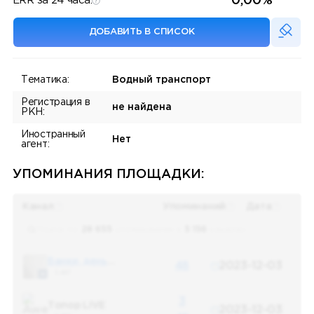
0,00%
ERR за 24 часа:
ДОБАВИТЬ В СПИСОК
Тематика:
Водный транспорт
Регистрация в
не найдена
РКН:
Иностранный
Нет
агент:
УПОМИНАНИЯ ПЛОЩАДКИ:
Канал
Упоминаний
Дата
Поиск по
28 655
упоминаниям в
5 156
каналах
Банки, деньги, два офшора
48
2023-12-03
5 487
3
Топор LIVE
2023-12-03