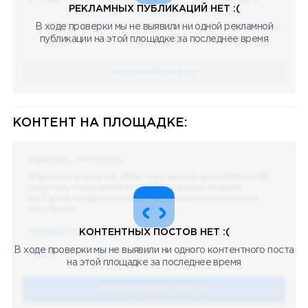
РЕКЛАМНЫХ ПУБЛИКАЦИЙ НЕТ :(
В ходе проверки мы не выявили ни одной рекламной
08.05.2023
08.05.2023
08.05.2023
публикации на этой площадке за последнее время
Научный
Научный
Научный
ПОСМОТРЕТЬ ВСЕ
КОНТЕНТ НА ПЛОЩАДКЕ:
Реклама у блогеров
Ждали? Как всегда, сбор портфелей для разбора 😈
Делитесь скринами в комментах целую неделю!
За 7 дней традиционно выберу самые интересные
портфели!
ССЫЛКА !!
КОНТЕНТНЫХ ПОСТОВ НЕТ :(
В ходе проверки мы не выявили ни одного контентного поста
🔥 75
👍🏻 487
❤️ 875
🥴 19
12.4k
12:45
на этой площадке за последнее время
СМОТЕРТЬ ВСЕ ПОСТЫ