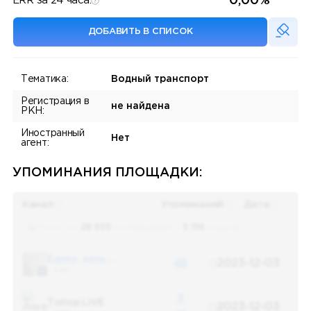
0,00%
ERR за 24 часа:
ДОБАВИТЬ В СПИСОК
Тематика:
Водный транспорт
Регистрация в
не найдена
РКН:
Иностранный
Нет
агент:
УПОМИНАНИЯ ПЛОЩАДКИ:
Канал
Упоминаний
Дата
Поиск по
28 655
упоминаниям в
5 156
каналах
Банки, деньги, два офшора
48
2023-12-03
5 487
3
Топор LIVE
2023-12-03