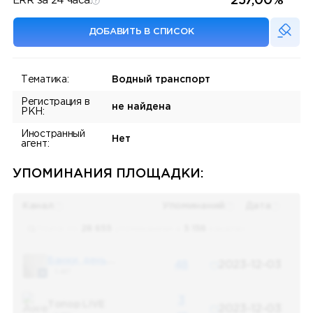
257,00%
ERR за 24 часа:
ДОБАВИТЬ В СПИСОК
Тематика:
Водный транспорт
Регистрация в
не найдена
РКН:
Иностранный
Нет
агент:
УПОМИНАНИЯ ПЛОЩАДКИ:
Канал
Упоминаний
Дата
Поиск по
28 655
упоминаниям в
5 156
каналах
Банки, деньги, два офшора
48
2023-12-03
5 487
3
Топор LIVE
2023-12-03