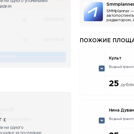
ли ни одного упоминания
Smmplanne
щадках
SMMplanner —
автопостинга
48
2023-12-03
редактором, 
аналитикой.
48
2023-12-03
ПОХОЖИЕ ПЛОЩА
ЕНАНИЯ
Культ
Водный трансп
25
рубле
бора 😈
Нина Дува
ю!
Водный трансп
сные портфели!
 :(
и ни одного
лощадке за последнее