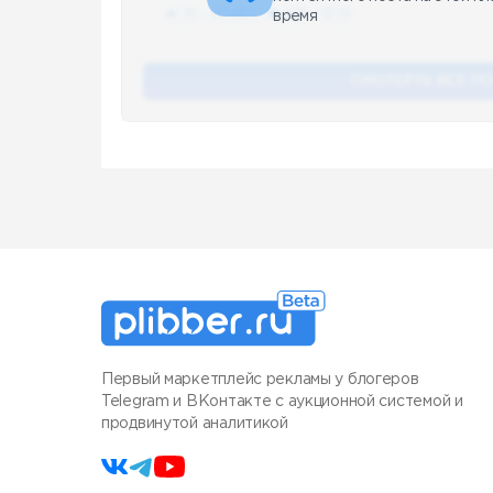
🔥 75
👍🏻 487
❤️ 875
🥴 19
время
СМОТЕРТЬ ВСЕ П
Первый маркетплейс рекламы у блогеров
Telegram и ВКонтакте с аукционной системой и
продвинутой аналитикой