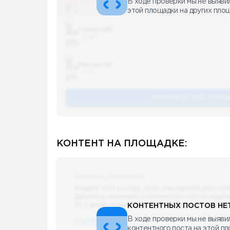
В ходе проверки мы не выяви
5 487
этой площадки на других пло
Топор LIVE
5 487
You can pet
5 487
СМОТРЕТЬ ВСЕ УПОМ
КОНТЕНТ НА ПЛОЩАДКЕ:
Реклама у блогеров
Ждали? Как всегда, сбор портфелей для раз
Делитесь скринами в комментах целую недел
За 7 дней традиционно выберу самые интере
КОНТЕНТНЫХ ПОСТОВ НЕТ
В ходе проверки мы не выявил
ССЫЛКА !!
контентного поста на этой п