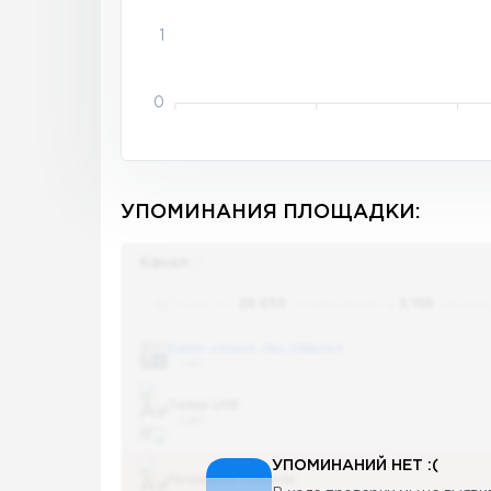
1
0
УПОМИНАНИЯ ПЛОЩАДКИ:
Канал
Поиск по
28 655
упоминаниям в
5 156
канала
Банки, деньги, два офшора
5 487
Топор LIVE
5 487
УПОМИНАНИЙ НЕТ :(
Последние новости