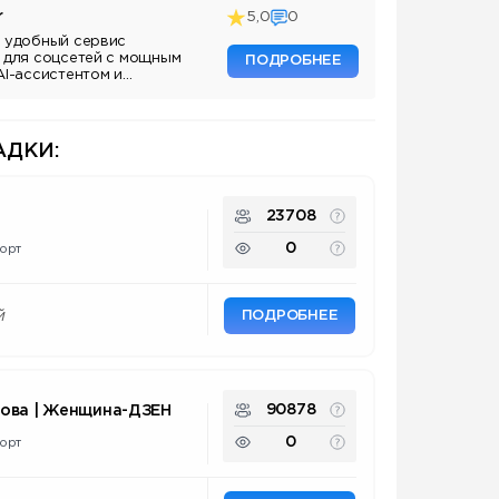
r
5,0
0
 удобный сервис
 для соцсетей с мощным
ПОДРОБНЕЕ
AI-ассистентом и
ДКИ:
23708
0
орт
ПОДРОБНЕЕ
й
90878
нова | Женщина-ДЗЕН
0
орт