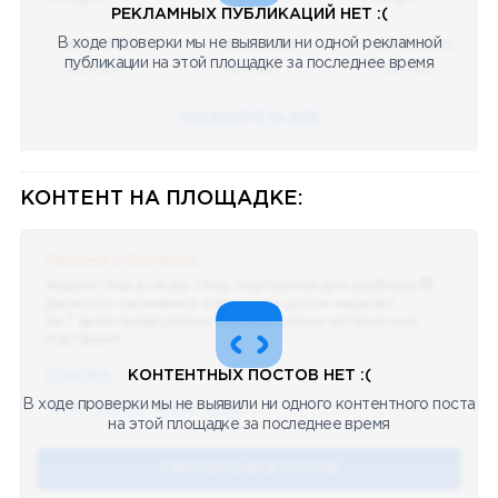
РЕКЛАМНЫХ ПУБЛИКАЦИЙ НЕТ :(
В ходе проверки мы не выявили ни одной рекламной
08.05.2023
08.05.2023
08.05.2023
публикации на этой площадке за последнее время
Научный
Научный
Научный
ПОСМОТРЕТЬ ВСЕ
КОНТЕНТ НА ПЛОЩАДКЕ:
Реклама у блогеров
Ждали? Как всегда, сбор портфелей для разбора 😈
Делитесь скринами в комментах целую неделю!
За 7 дней традиционно выберу самые интересные
портфели!
ССЫЛКА !!
КОНТЕНТНЫХ ПОСТОВ НЕТ :(
В ходе проверки мы не выявили ни одного контентного поста
🔥 75
👍🏻 487
❤️ 875
🥴 19
12.4k
12:45
на этой площадке за последнее время
СМОТЕРТЬ ВСЕ ПОСТЫ