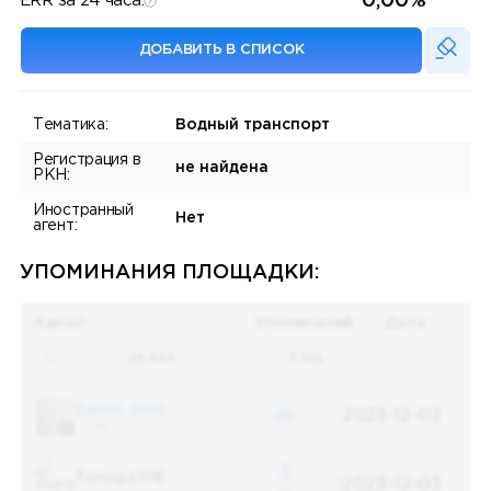
0,00%
ERR за 24 часа:
ДОБАВИТЬ В СПИСОК
Тематика:
Водный транспорт
Регистрация в
не найдена
РКН:
Иностранный
Нет
агент:
УПОМИНАНИЯ ПЛОЩАДКИ:
Канал
Упоминаний
Дата
Поиск по
28 655
упоминаниям в
5 156
каналах
Банки, деньги, два офшора
48
2023-12-03
5 487
3
Топор LIVE
2023-12-03