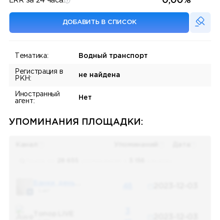
0,00%
ERR за 24 часа:
ДОБАВИТЬ В СПИСОК
Тематика:
Водный транспорт
Регистрация в
не найдена
РКН:
Иностранный
Нет
агент:
УПОМИНАНИЯ ПЛОЩАДКИ:
Канал
Упоминаний
Дата
Поиск по
28 655
упоминаниям в
5 156
каналах
Банки, деньги, два офшора
48
2023-12-03
5 487
3
Топор LIVE
2023-12-03