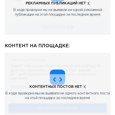
РЕКЛАМНЫХ ПУБЛИКАЦИЙ НЕТ :(
В ходе проверки мы не выявили ни одной рекламной
08.05.2023
08.05.2023
08.05.2023
публикации на этой площадке за последнее время
Научный
Научный
Научный
ПОСМОТРЕТЬ ВСЕ
КОНТЕНТ НА ПЛОЩАДКЕ:
Реклама у блогеров
Ждали? Как всегда, сбор портфелей для разбора 😈
Делитесь скринами в комментах целую неделю!
За 7 дней традиционно выберу самые интересные
портфели!
ССЫЛКА !!
КОНТЕНТНЫХ ПОСТОВ НЕТ :(
В ходе проверки мы не выявили ни одного контентного поста
🔥 75
👍🏻 487
❤️ 875
🥴 19
12.4k
12:45
на этой площадке за последнее время
СМОТЕРТЬ ВСЕ ПОСТЫ