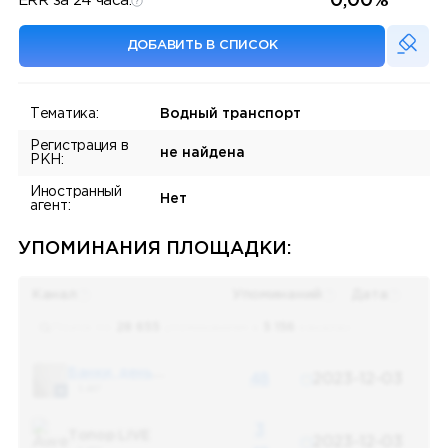
0,00%
ERR за 24 часа:
ДОБАВИТЬ В СПИСОК
Тематика:
Водный транспорт
Регистрация в
не найдена
РКН:
Иностранный
Нет
агент:
УПОМИНАНИЯ ПЛОЩАДКИ:
Канал
Упоминаний
Дата
Поиск по
28 655
упоминаниям в
5 156
каналах
Банки, деньги, два офшора
48
2023-12-03
5 487
3
Топор LIVE
2023-12-03