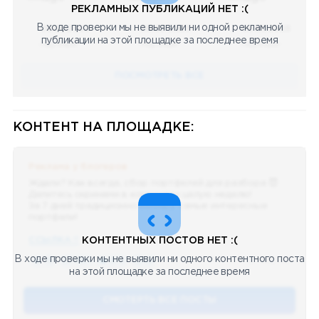
РЕКЛАМНЫХ ПУБЛИКАЦИЙ НЕТ :(
В ходе проверки мы не выявили ни одной рекламной
08.05.2023
08.05.2023
08.05.2023
публикации на этой площадке за последнее время
Научный
Научный
Научный
ПОСМОТРЕТЬ ВСЕ
КОНТЕНТ НА ПЛОЩАДКЕ:
Реклама у блогеров
Ждали? Как всегда, сбор портфелей для разбора 😈
Делитесь скринами в комментах целую неделю!
За 7 дней традиционно выберу самые интересные
портфели!
ССЫЛКА !!
КОНТЕНТНЫХ ПОСТОВ НЕТ :(
В ходе проверки мы не выявили ни одного контентного поста
🔥 75
👍🏻 487
❤️ 875
🥴 19
12.4k
12:45
на этой площадке за последнее время
СМОТЕРТЬ ВСЕ ПОСТЫ