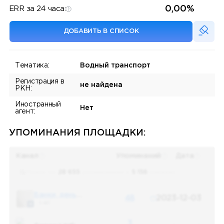
0,00%
ERR за 24 часа:
ДОБАВИТЬ В СПИСОК
Тематика:
Водный транспорт
Регистрация в
не найдена
РКН:
Иностранный
Нет
агент:
УПОМИНАНИЯ ПЛОЩАДКИ:
Канал
Упоминаний
Дата
Поиск по
28 655
упоминаниям в
5 156
каналах
Банки, деньги, два офшора
48
2023-12-03
5 487
3