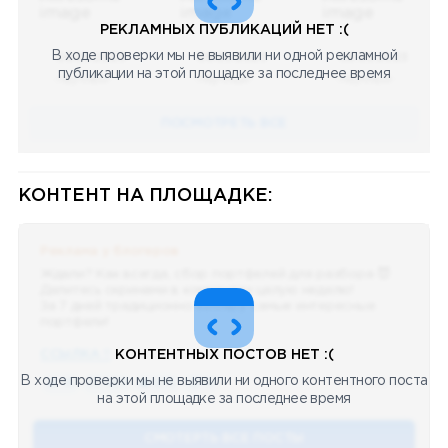
РЕКЛАМНЫХ ПУБЛИКАЦИЙ НЕТ :(
В ходе проверки мы не выявили ни одной рекламной
08.05.2023
08.05.2023
08.05.2023
публикации на этой площадке за последнее время
Научный
Научный
Научный
ПОСМОТРЕТЬ ВСЕ
КОНТЕНТ НА ПЛОЩАДКЕ:
Реклама у блогеров
Ждали? Как всегда, сбор портфелей для разбора 😈
Делитесь скринами в комментах целую неделю!
За 7 дней традиционно выберу самые интересные
портфели!
ССЫЛКА !!
КОНТЕНТНЫХ ПОСТОВ НЕТ :(
В ходе проверки мы не выявили ни одного контентного поста
🔥 75
👍🏻 487
❤️ 875
🥴 19
12.4k
12:45
на этой площадке за последнее время
СМОТЕРТЬ ВСЕ ПОСТЫ