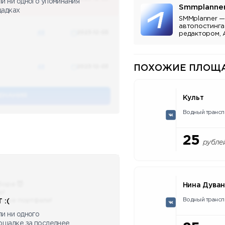
ли ни одного упоминания
Smmplanne
щадках
SMMplanner —
автопостинга
48
2023-12-03
редактором, 
аналитикой.
48
2023-12-03
ПОХОЖИЕ ПЛОЩА
ЕНАНИЯ
Культ
Водный трансп
25
рубле
бора 😈
Нина Дува
ю!
Водный трансп
сные портфели!
 :(
и ни одного
лощадке за последнее