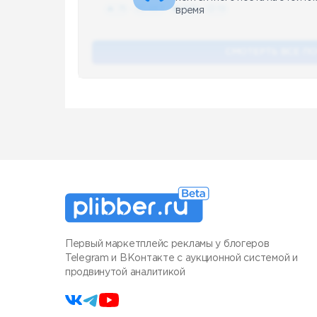
🔥 75
👍🏻 487
❤️ 875
🥴 19
время
СМОТЕРТЬ ВСЕ П
Первый маркетплейс рекламы у блогеров
Telegram и ВКонтакте с аукционной системой и
продвинутой аналитикой