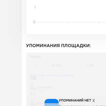
1
0
УПОМИНАНИЯ ПЛОЩАДКИ:
Канал
Поиск по
28 655
упоминаниям в
5 156
канала
Банки, деньги, два офшора
5 487
Топор LIVE
5 487
УПОМИНАНИЙ НЕТ :(
Последние новости