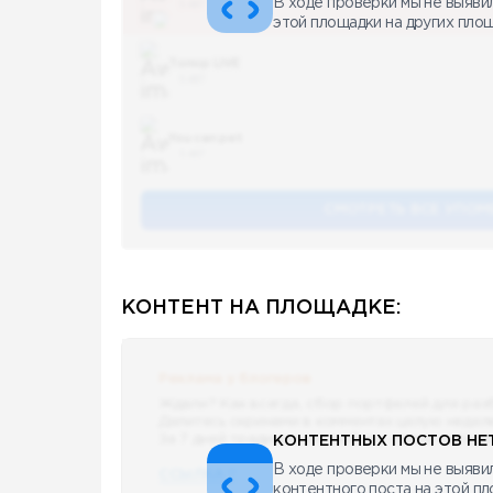
В ходе проверки мы не выяви
5 487
этой площадки на других пло
Топор LIVE
5 487
You can pet
5 487
СМОТРЕТЬ ВСЕ УПОМ
КОНТЕНТ НА ПЛОЩАДКЕ:
Реклама у блогеров
Ждали? Как всегда, сбор портфелей для раз
Делитесь скринами в комментах целую недел
За 7 дней традиционно выберу самые интере
КОНТЕНТНЫХ ПОСТОВ НЕТ
В ходе проверки мы не выявил
ССЫЛКА !!
контентного поста на этой п