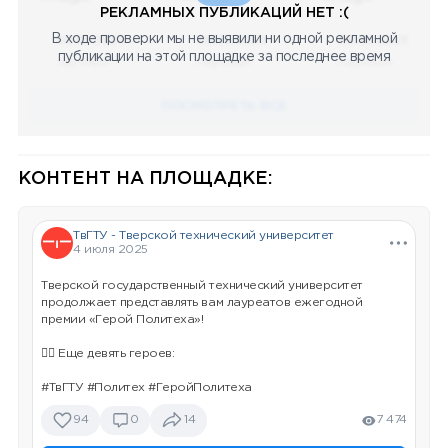
РЕКЛАМНЫХ ПУБЛИКАЦИЙ НЕТ :(
В ходе проверки мы не выявили ни одной рекламной
08.05.2023
08.05.2023
08.05.2023
публикации на этой площадке за последнее время
Научный
Научный
Научный
ПОСМОТРЕТЬ ВСЕ
КОНТЕНТ НА ПЛОЩАДКЕ:
ТвГТУ - Тверской технический университет
4 июля 2025
Тверской государственный технический университет
продолжает представлять вам лауреатов ежегодной
премии «Герой Политеха»!
👉🏻 Еще девять героев:
#ТвГТУ #Политех #ГеройПолитеха
94
0
14
7 474