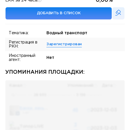
0,00%
ERR за 24 часа:
ДОБАВИТЬ В СПИСОК
Тематика:
Водный транспорт
Регистрация в
Зарегистрирован
РКН:
Иностранный
Нет
агент:
УПОМИНАНИЯ ПЛОЩАДКИ:
Канал
Упоминаний
Дата
Поиск по
28 655
упоминаниям в
5 156
каналах
Банки, деньги, два офшора
48
2023-12-03
5 487
3
Топор LIVE
2023-12-03