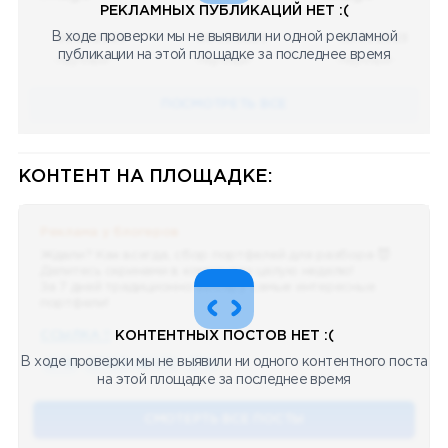
РЕКЛАМНЫХ ПУБЛИКАЦИЙ НЕТ :(
В ходе проверки мы не выявили ни одной рекламной
08.05.2023
08.05.2023
08.05.2023
публикации на этой площадке за последнее время
Научный
Научный
Научный
ПОСМОТРЕТЬ ВСЕ
КОНТЕНТ НА ПЛОЩАДКЕ:
Реклама у блогеров
Ждали? Как всегда, сбор портфелей для разбора 😈
Делитесь скринами в комментах целую неделю!
За 7 дней традиционно выберу самые интересные
портфели!
ССЫЛКА !!
КОНТЕНТНЫХ ПОСТОВ НЕТ :(
В ходе проверки мы не выявили ни одного контентного поста
🔥 75
👍🏻 487
❤️ 875
🥴 19
12.4k
12:45
на этой площадке за последнее время
СМОТЕРТЬ ВСЕ ПОСТЫ