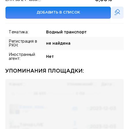
ДОБАВИТЬ В СПИСОК
Тематика:
Водный транспорт
Регистрация в
не найдена
РКН:
Иностранный
Нет
агент:
УПОМИНАНИЯ ПЛОЩАДКИ:
Канал
Упоминаний
Дата
Поиск по
28 655
упоминаниям в
5 156
каналах
Банки, деньги, два офшора
48
2023-12-03
5 487
3
Топор LIVE
2023-12-03