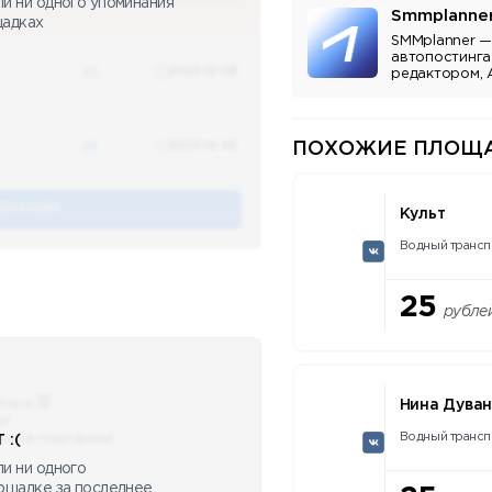
ли ни одного упоминания
Smmplanne
щадках
SMMplanner —
автопостинга
48
2023-12-03
редактором, 
аналитикой.
48
2023-12-03
ПОХОЖИЕ ПЛОЩА
ЕНАНИЯ
Культ
Водный трансп
25
рубле
бора 😈
Нина Дува
ю!
Водный трансп
сные портфели!
 :(
и ни одного
лощадке за последнее