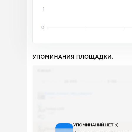
1
0
УПОМИНАНИЯ ПЛОЩАДКИ:
Канал
Поиск по
28 655
упоминаниям в
5 156
канала
Банки, деньги, два офшора
5 487
Топор LIVE
5 487
УПОМИНАНИЙ НЕТ :(
Последние новости