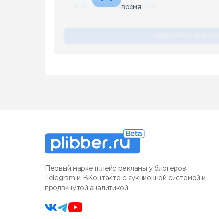
🔥 75
👍🏻 487
❤️ 875
🥴 19
время
СМОТЕРТЬ ВСЕ П
Первый маркетплейс рекламы у блогеров
Telegram и ВКонтакте с аукционной системой и
продвинутой аналитикой