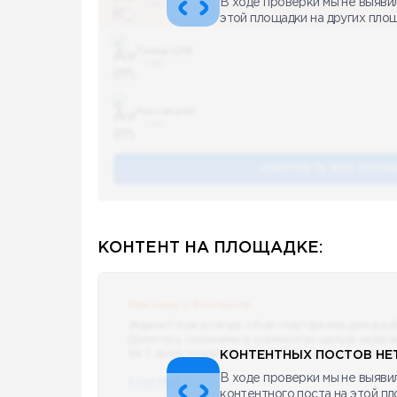
В ходе проверки мы не выяви
5 487
этой площадки на других пло
Топор LIVE
5 487
You can pet
5 487
СМОТРЕТЬ ВСЕ УПОМ
КОНТЕНТ НА ПЛОЩАДКЕ:
Реклама у блогеров
Ждали? Как всегда, сбор портфелей для раз
Делитесь скринами в комментах целую недел
За 7 дней традиционно выберу самые интере
КОНТЕНТНЫХ ПОСТОВ НЕТ
В ходе проверки мы не выявил
ССЫЛКА !!
контентного поста на этой п