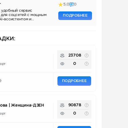
r
5,0
0
 удобный сервис
 для соцсетей с мощным
ПОДРОБНЕЕ
AI-ассистентом и
ДКИ:
23708
0
орт
ПОДРОБНЕЕ
й
90878
нова | Женщина-ДЗЕН
0
орт