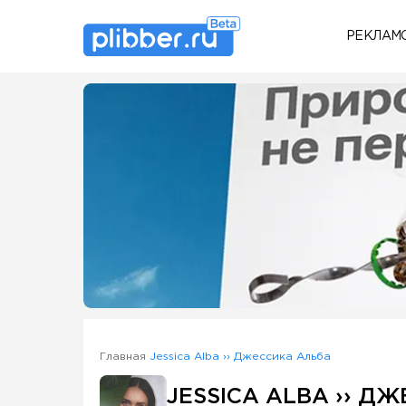
РЕКЛАМ
Some SEO Title
Главная
Jessica Alba ›› Джессика Альба
JESSICA ALBA ›› Д