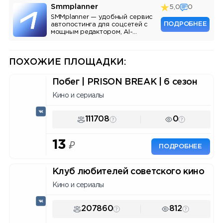
Smmplanner
5,0
0
SMMplanner — удобный сервис
ПОДРОБНЕЕ
автопостинга для соцсетей с
мощным редактором, AI-
ассистентом и аналитикой.
ПОХОЖИЕ ПЛОЩАДКИ:
Побег | PRISON BREAK | 6 сезон
Кино и сериалы
111708
0
13
₽
ПОДРОБНЕЕ
Клуб любителей советского кино
Кино и сериалы
207860
812