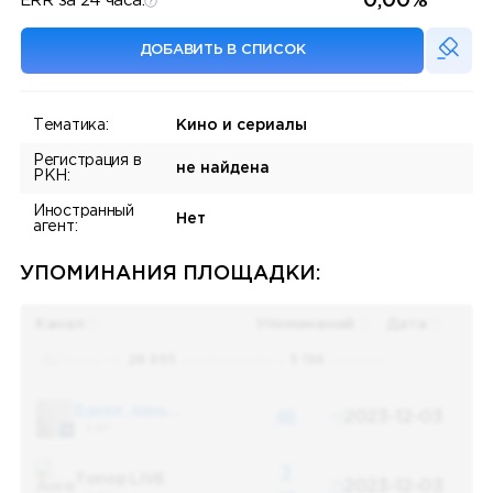
0,00%
ERR за 24 часа:
ДОБАВИТЬ В СПИСОК
Тематика:
Кино и сериалы
Регистрация в
не найдена
РКН:
Иностранный
Нет
агент:
УПОМИНАНИЯ ПЛОЩАДКИ:
Канал
Упоминаний
Дата
Поиск по
28 655
упоминаниям в
5 156
каналах
Банки, деньги, два офшора
48
2023-12-03
5 487
3
Топор LIVE
2023-12-03