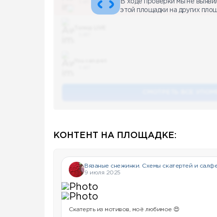
В ходе проверки мы не выяви
5 487
этой площадки на других пло
Топор LIVE
5 487
You can pet
5 487
СМОТРЕТЬ ВСЕ УПОМ
КОНТЕНТ НА ПЛОЩАДКЕ:
Вязаные снежинки. Схемы скатертей и салф
9 июля 2025
Скатерть из мотивов, моё любимое 😍