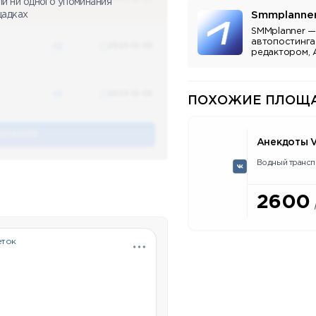
ли ни одного упоминания
Smmplanne
щадках
SMMplanner —
автопостинга
48
2023-12-03
редактором, 
аналитикой.
48
2023-12-03
ПОХОЖИЕ ПЛОЩА
ЕНАНИЯ
Анекдоты V
Водный трансп
2600
еток