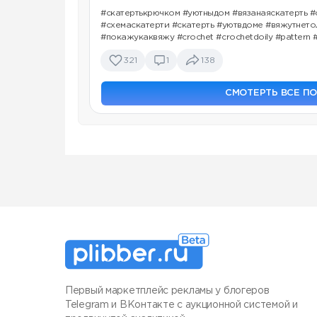
#скатертькрючком #уютныдом #вязанаяскатерть 
#схемаскатерти #скатерть #уютвдоме #вяжутнет
#покажукаквяжу #crochet #crochetdoily #pattern 
321
1
138
СМОТЕРТЬ ВСЕ П
Первый маркетплейс рекламы у блогеров
Telegram и ВКонтакте с аукционной системой и