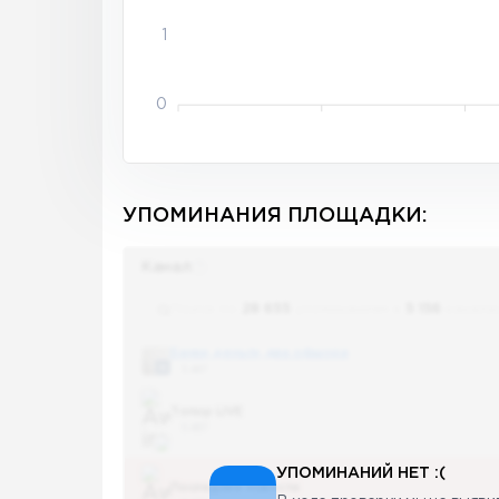
1
0
УПОМИНАНИЯ ПЛОЩАДКИ:
Канал
Поиск по
28 655
упоминаниям в
5 156
канала
Банки, деньги, два офшора
5 487
Топор LIVE
5 487
УПОМИНАНИЙ НЕТ :(
Последние новости