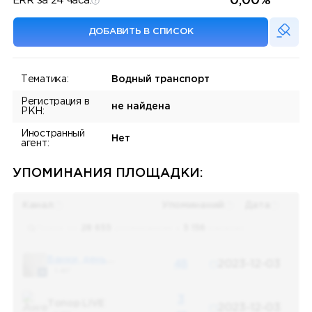
0,00%
ERR за 24 часа:
ДОБАВИТЬ В СПИСОК
Тематика:
Водный транспорт
Регистрация в
не найдена
РКН:
Иностранный
Нет
агент:
УПОМИНАНИЯ ПЛОЩАДКИ:
Канал
Упоминаний
Дата
Поиск по
28 655
упоминаниям в
5 156
каналах
Банки, деньги, два офшора
48
2023-12-03
5 487
3
Топор LIVE
2023-12-03