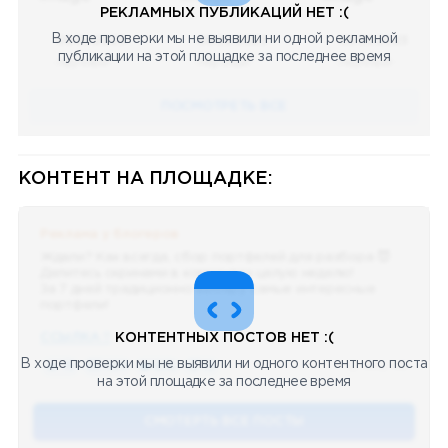
РЕКЛАМНЫХ ПУБЛИКАЦИЙ НЕТ :(
В ходе проверки мы не выявили ни одной рекламной
08.05.2023
08.05.2023
08.05.2023
публикации на этой площадке за последнее время
Научный
Научный
Научный
ПОСМОТРЕТЬ ВСЕ
КОНТЕНТ НА ПЛОЩАДКЕ:
Реклама у блогеров
Ждали? Как всегда, сбор портфелей для разбора 😈
Делитесь скринами в комментах целую неделю!
За 7 дней традиционно выберу самые интересные
портфели!
ССЫЛКА !!
КОНТЕНТНЫХ ПОСТОВ НЕТ :(
В ходе проверки мы не выявили ни одного контентного поста
🔥 75
👍🏻 487
❤️ 875
🥴 19
12.4k
12:45
на этой площадке за последнее время
СМОТЕРТЬ ВСЕ ПОСТЫ