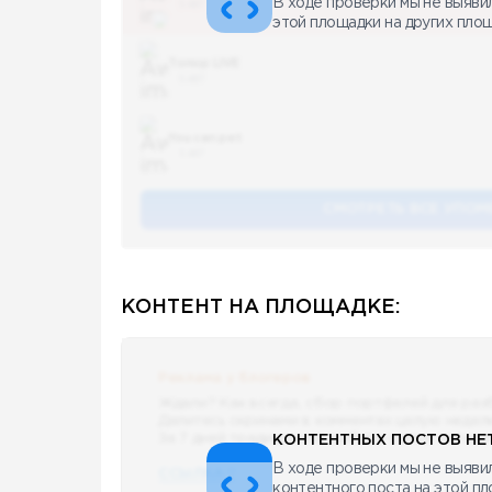
В ходе проверки мы не выяви
5 487
этой площадки на других пло
Топор LIVE
5 487
You can pet
5 487
СМОТРЕТЬ ВСЕ УПОМ
КОНТЕНТ НА ПЛОЩАДКЕ:
Реклама у блогеров
Ждали? Как всегда, сбор портфелей для раз
Делитесь скринами в комментах целую недел
За 7 дней традиционно выберу самые интере
КОНТЕНТНЫХ ПОСТОВ НЕТ
В ходе проверки мы не выявил
ССЫЛКА !!
контентного поста на этой п