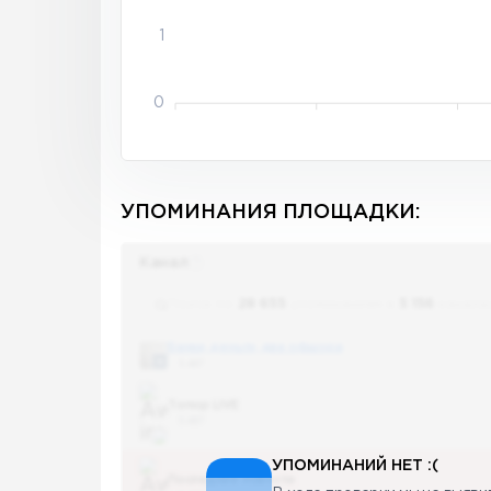
1
0
УПОМИНАНИЯ ПЛОЩАДКИ:
Канал
Поиск по
28 655
упоминаниям в
5 156
канала
Банки, деньги, два офшора
5 487
Топор LIVE
5 487
УПОМИНАНИЙ НЕТ :(
Последние новости