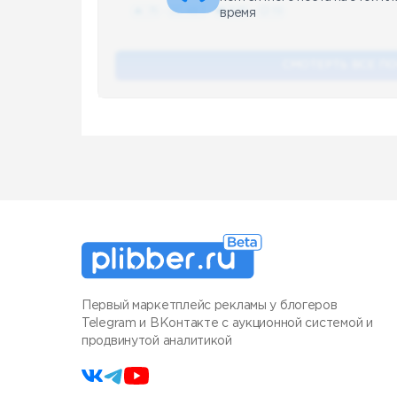
🔥 75
👍🏻 487
❤️ 875
🥴 19
время
СМОТЕРТЬ ВСЕ П
Первый маркетплейс рекламы у блогеров
Telegram и ВКонтакте с аукционной системой и
продвинутой аналитикой