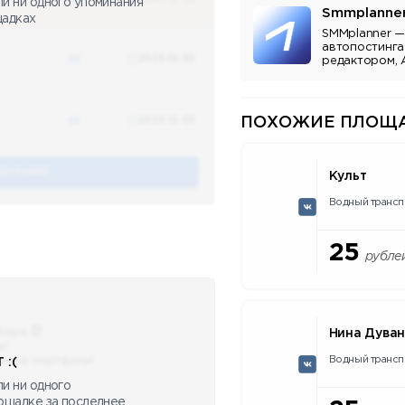
ли ни одного упоминания
Smmplanne
щадках
SMMplanner —
автопостинга
48
2023-12-03
редактором, 
аналитикой.
48
2023-12-03
ПОХОЖИЕ ПЛОЩА
ЕНАНИЯ
Культ
Водный трансп
25
рубле
бора 😈
Нина Дува
ю!
Водный трансп
сные портфели!
 :(
и ни одного
лощадке за последнее