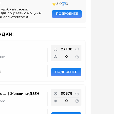
r
5,0
0
 удобный сервис
 для соцсетей с мощным
ПОДРОБНЕЕ
AI-ассистентом и
ДКИ:
23708
0
орт
ПОДРОБНЕЕ
й
90878
нова | Женщина-ДЗЕН
0
орт