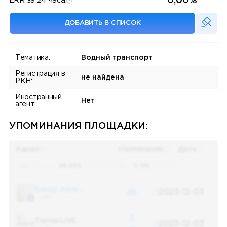
0,00%
ERR за 24 часа:
ДОБАВИТЬ В СПИСОК
Тематика:
Водный транспорт
Регистрация в
не найдена
РКН:
Иностранный
Нет
агент:
УПОМИНАНИЯ ПЛОЩАДКИ:
Канал
Упоминаний
Дата
Поиск по
28 655
упоминаниям в
5 156
каналах
Банки, деньги, два офшора
48
2023-12-03
5 487
3
Топор LIVE
2023-12-03