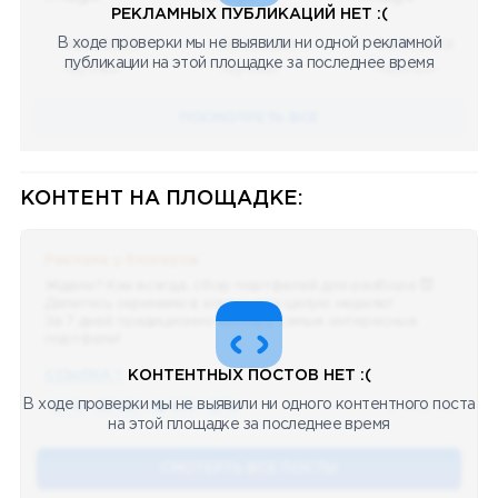
РЕКЛАМНЫХ ПУБЛИКАЦИЙ НЕТ :(
В ходе проверки мы не выявили ни одной рекламной
08.05.2023
08.05.2023
08.05.2023
публикации на этой площадке за последнее время
Научный
Научный
Научный
ПОСМОТРЕТЬ ВСЕ
КОНТЕНТ НА ПЛОЩАДКЕ:
Реклама у блогеров
Ждали? Как всегда, сбор портфелей для разбора 😈
Делитесь скринами в комментах целую неделю!
За 7 дней традиционно выберу самые интересные
портфели!
ССЫЛКА !!
КОНТЕНТНЫХ ПОСТОВ НЕТ :(
В ходе проверки мы не выявили ни одного контентного поста
🔥 75
👍🏻 487
❤️ 875
🥴 19
12.4k
12:45
на этой площадке за последнее время
СМОТЕРТЬ ВСЕ ПОСТЫ