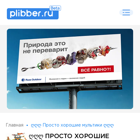
Some SEO Title
Главная
ღღღ Просто хорошие мультики ღღღ
ᲦᲦᲦ ПРОСТО ХОРОШИЕ