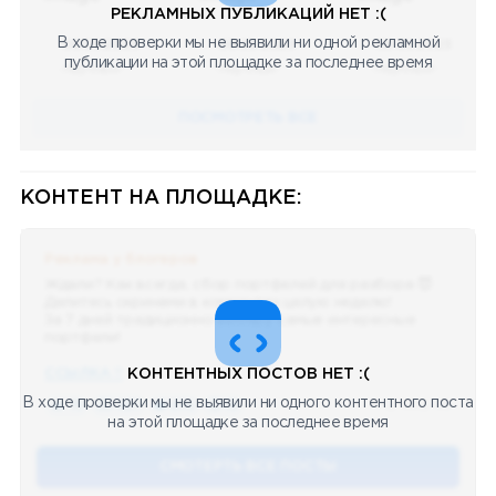
РЕКЛАМНЫХ ПУБЛИКАЦИЙ НЕТ :(
В ходе проверки мы не выявили ни одной рекламной
08.05.2023
08.05.2023
08.05.2023
публикации на этой площадке за последнее время
Научный
Научный
Научный
ПОСМОТРЕТЬ ВСЕ
КОНТЕНТ НА ПЛОЩАДКЕ:
Реклама у блогеров
Ждали? Как всегда, сбор портфелей для разбора 😈
Делитесь скринами в комментах целую неделю!
За 7 дней традиционно выберу самые интересные
портфели!
ССЫЛКА !!
КОНТЕНТНЫХ ПОСТОВ НЕТ :(
В ходе проверки мы не выявили ни одного контентного поста
🔥 75
👍🏻 487
❤️ 875
🥴 19
12.4k
12:45
на этой площадке за последнее время
СМОТЕРТЬ ВСЕ ПОСТЫ