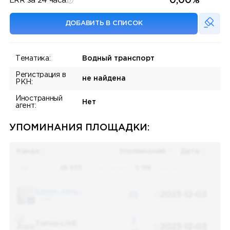
0,00%
ERR за 24 часа:
ДОБАВИТЬ В СПИСОК
Тематика:
Водный транспорт
Регистрация в
не найдена
РКН:
Иностранный
Нет
агент:
УПОМИНАНИЯ ПЛОЩАДКИ:
Канал
Упоминаний
Дата
Поиск по
28 655
упоминаниям в
5 156
каналах
Банки, деньги, два офшора
48
2023-12-03
5 487
3
Топор LIVE
2023-12-03