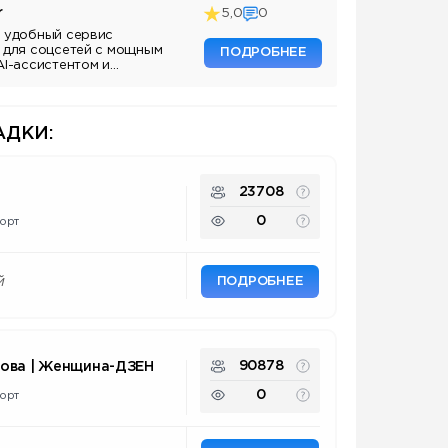
r
5,0
0
 удобный сервис
 для соцсетей с мощным
ПОДРОБНЕЕ
AI-ассистентом и
ДКИ:
23708
0
орт
ПОДРОБНЕЕ
й
90878
нова | Женщина-ДЗЕН
0
орт