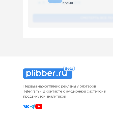
🔥 75
👍🏻 487
❤️ 875
🥴 19
время
СМОТЕРТЬ ВСЕ П
Первый маркетплейс рекламы у блогеров
Telegram и ВКонтакте с аукционной системой и
продвинутой аналитикой