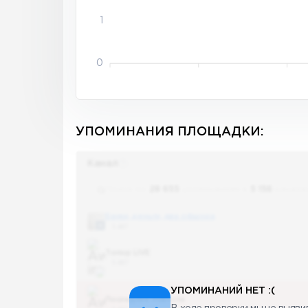
1
0
УПОМИНАНИЯ ПЛОЩАДКИ:
Канал
Поиск по
28 655
упоминаниям в
5 156
канала
Банки, деньги, два офшора
5 487
Топор LIVE
5 487
УПОМИНАНИЙ НЕТ :(
Последние новости