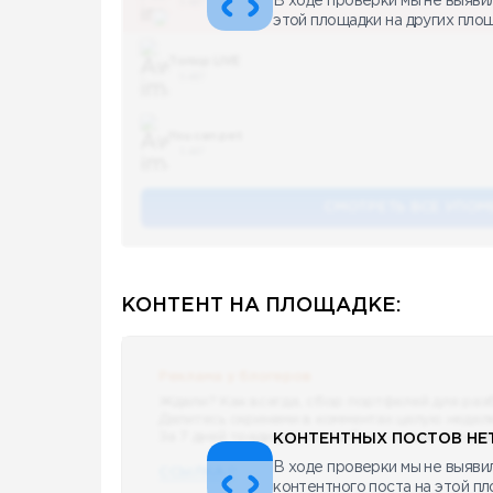
В ходе проверки мы не выяви
5 487
этой площадки на других пло
Топор LIVE
5 487
You can pet
5 487
СМОТРЕТЬ ВСЕ УПОМ
КОНТЕНТ НА ПЛОЩАДКЕ:
Реклама у блогеров
Ждали? Как всегда, сбор портфелей для раз
Делитесь скринами в комментах целую недел
За 7 дней традиционно выберу самые интере
КОНТЕНТНЫХ ПОСТОВ НЕТ
В ходе проверки мы не выявил
ССЫЛКА !!
контентного поста на этой п