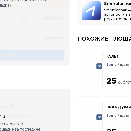
ли ни одного упоминания
Smmplanne
щадках
SMMplanner —
автопостинга
48
2023-12-03
редактором, 
аналитикой.
48
2023-12-03
ПОХОЖИЕ ПЛОЩА
ЕНАНИЯ
Культ
Водный трансп
25
рубле
бора 😈
Нина Дува
ю!
Водный трансп
сные портфели!
 :(
и ни одного
лощадке за последнее