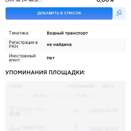
0,00%
ERR за 24 часа:
ДОБАВИТЬ В СПИСОК
Тематика:
Водный транспорт
Регистрация в
не найдена
РКН:
Иностранный
Нет
агент:
УПОМИНАНИЯ ПЛОЩАДКИ:
Канал
Упоминаний
Дата
Поиск по
28 655
упоминаниям в
5 156
каналах
Банки, деньги, два офшора
48
2023-12-03
5 487
3
Топор LIVE
2023-12-03