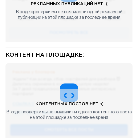
РЕКЛАМНЫХ ПУБЛИКАЦИЙ НЕТ :(
В ходе проверки мы не выявили ни одной рекламной
08.05.2023
08.05.2023
08.05.2023
публикации на этой площадке за последнее время
Научный
Научный
Научный
ПОСМОТРЕТЬ ВСЕ
КОНТЕНТ НА ПЛОЩАДКЕ:
Реклама у блогеров
Ждали? Как всегда, сбор портфелей для разбора 😈
Делитесь скринами в комментах целую неделю!
За 7 дней традиционно выберу самые интересные
портфели!
ССЫЛКА !!
КОНТЕНТНЫХ ПОСТОВ НЕТ :(
В ходе проверки мы не выявили ни одного контентного поста
🔥 75
👍🏻 487
❤️ 875
🥴 19
12.4k
12:45
на этой площадке за последнее время
СМОТЕРТЬ ВСЕ ПОСТЫ