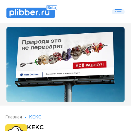
Some SEO Title
Главная
КЕКС
КЕКС