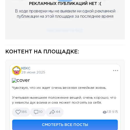
РЕКЛАМНЫХ ПУБЛИКАЦИЙ НЕТ :(
В ходе проверки мы не выявили ни одной рекламной
08.05.2023
08.05.2023
08.05.2023
публикации на этой площадке за последнее время
Научный
Научный
Научный
ПОСМОТРЕТЬ ВСЕ
КОНТЕНТ НА ПЛОЩАДКЕ:
КЕКС
28 июня 2025
Чувствую, что их ждет очень веселая семейная жизнь.
Учитывая нынешнее положение вещей, очень хорошо, что
у невесты дух воина и она может постоять за себя.
186
10
44
131 975
СМОТЕРТЬ ВСЕ ПОСТЫ