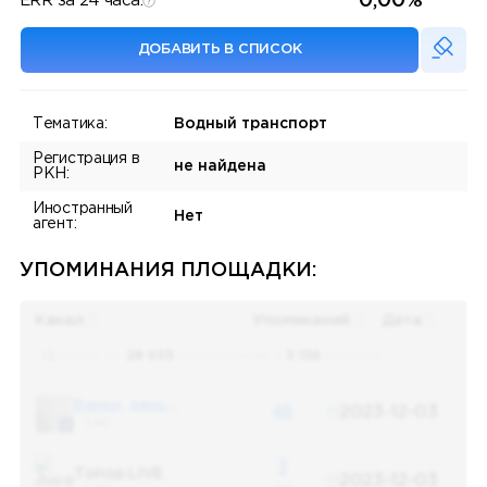
0,00%
ERR за 24 часа:
ДОБАВИТЬ В СПИСОК
Тематика:
Водный транспорт
Регистрация в
не найдена
РКН:
Иностранный
Нет
агент:
УПОМИНАНИЯ ПЛОЩАДКИ:
Канал
Упоминаний
Дата
Поиск по
28 655
упоминаниям в
5 156
каналах
Банки, деньги, два офшора
48
2023-12-03
5 487
3
Топор LIVE
2023-12-03