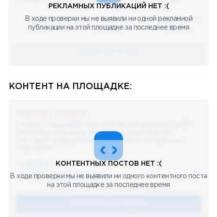
РЕКЛАМНЫХ ПУБЛИКАЦИЙ НЕТ :(
В ходе проверки мы не выявили ни одной рекламной
08.05.2023
08.05.2023
08.05.2023
публикации на этой площадке за последнее время
Научный
Научный
Научный
ПОСМОТРЕТЬ ВСЕ
КОНТЕНТ НА ПЛОЩАДКЕ:
Реклама у блогеров
Ждали? Как всегда, сбор портфелей для разбора 😈
Делитесь скринами в комментах целую неделю!
За 7 дней традиционно выберу самые интересные
портфели!
ССЫЛКА !!
КОНТЕНТНЫХ ПОСТОВ НЕТ :(
В ходе проверки мы не выявили ни одного контентного поста
🔥 75
👍🏻 487
❤️ 875
🥴 19
12.4k
12:45
на этой площадке за последнее время
СМОТЕРТЬ ВСЕ ПОСТЫ