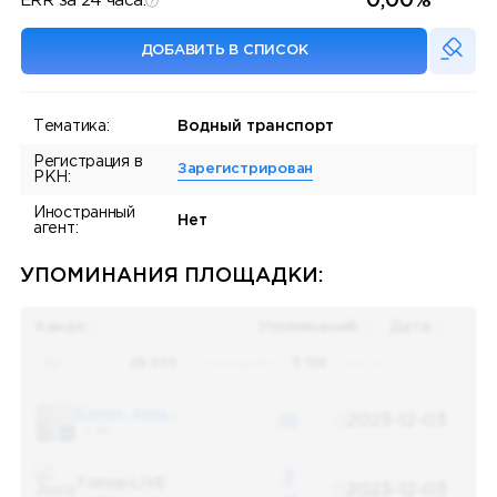
0,00%
ERR за 24 часа:
ДОБАВИТЬ В СПИСОК
Тематика:
Водный транспорт
Регистрация в
Зарегистрирован
РКН:
Иностранный
Нет
агент:
УПОМИНАНИЯ ПЛОЩАДКИ:
Канал
Упоминаний
Дата
Поиск по
28 655
упоминаниям в
5 156
каналах
Банки, деньги, два офшора
48
2023-12-03
5 487
3
Топор LIVE
2023-12-03