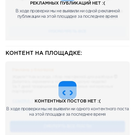
РЕКЛАМНЫХ ПУБЛИКАЦИЙ НЕТ :(
В ходе проверки мы не выявили ни одной рекламной
08.05.2023
08.05.2023
08.05.2023
публикации на этой площадке за последнее время
Научный
Научный
Научный
ПОСМОТРЕТЬ ВСЕ
КОНТЕНТ НА ПЛОЩАДКЕ:
Реклама у блогеров
Ждали? Как всегда, сбор портфелей для разбора 😈
Делитесь скринами в комментах целую неделю!
За 7 дней традиционно выберу самые интересные
портфели!
ССЫЛКА !!
КОНТЕНТНЫХ ПОСТОВ НЕТ :(
В ходе проверки мы не выявили ни одного контентного поста
🔥 75
👍🏻 487
❤️ 875
🥴 19
12.4k
12:45
на этой площадке за последнее время
СМОТЕРТЬ ВСЕ ПОСТЫ