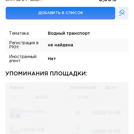
ДОБАВИТЬ В СПИСОК
Тематика:
Водный транспорт
Регистрация в
не найдена
РКН:
Иностранный
Нет
агент:
УПОМИНАНИЯ ПЛОЩАДКИ:
Канал
Упоминаний
Дата
Поиск по
28 655
упоминаниям в
5 156
каналах
Банки, деньги, два офшора
48
2023-12-03
5 487
3
Топор LIVE
2023-12-03