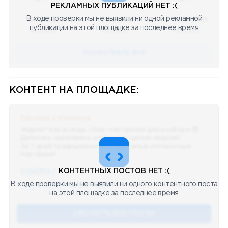
РЕКЛАМНЫХ ПУБЛИКАЦИЙ НЕТ :(
В ходе проверки мы не выявили ни одной рекламной
08.05.2023
08.05.2023
08.05.2023
публикации на этой площадке за последнее время
Научный
Научный
Научный
ПОСМОТРЕТЬ ВСЕ
КОНТЕНТ НА ПЛОЩАДКЕ:
Реклама у блогеров
Ждали? Как всегда, сбор портфелей для разбора 😈
Делитесь скринами в комментах целую неделю!
За 7 дней традиционно выберу самые интересные
портфели!
ССЫЛКА !!
КОНТЕНТНЫХ ПОСТОВ НЕТ :(
В ходе проверки мы не выявили ни одного контентного поста
🔥 75
👍🏻 487
❤️ 875
🥴 19
12.4k
12:45
на этой площадке за последнее время
СМОТЕРТЬ ВСЕ ПОСТЫ