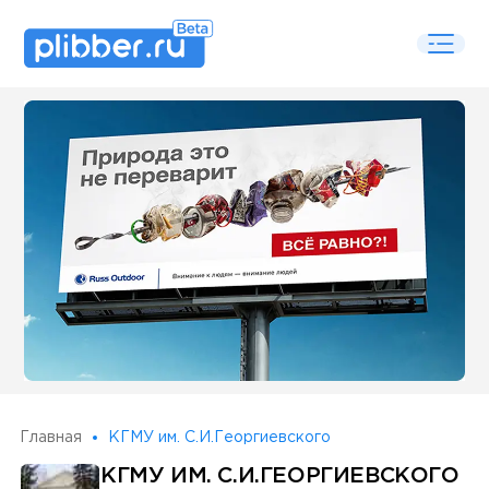
Some SEO Title
Главная
КГМУ им. С.И.Георгиевского
КГМУ ИМ. С.И.ГЕОРГИЕВСКОГО