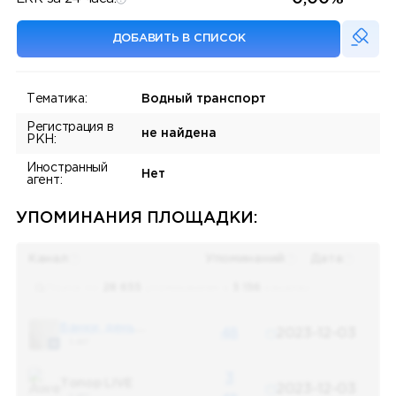
ДОБАВИТЬ В СПИСОК
Тематика:
Водный транспорт
Регистрация в
не найдена
РКН:
Иностранный
Нет
агент:
УПОМИНАНИЯ ПЛОЩАДКИ:
Канал
Упоминаний
Дата
Поиск по
28 655
упоминаниям в
5 156
каналах
Банки, деньги, два офшора
48
2023-12-03
5 487
3
Топор LIVE
2023-12-03